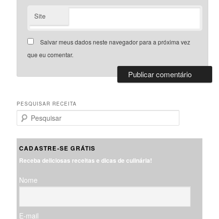
Site
Salvar meus dados neste navegador para a próxima vez
que eu comentar.
PESQUISAR RECEITA
P
e
s
q
CADASTRE-SE GRÁTIS
u
Receba deliciosas receitas e dicas de culinária!
i
s
Nome
a
r
E-mail