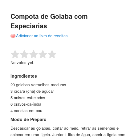
de
o
o
posts
Compota de Goiaba com
conteúdo
conteúdo
Especiarias
principal
secundário
Adicionar ao livro de receitas
Rate this item:
Submit Rating
No votes yet.
Ingredientes
20 goiabas vermelhas maduras
3 xícara (chá) de açúcar
5 anises-estrelados
6 cravos-da-índia
4 canelas em pau
Modo de Preparo
Descascar as goiabas, cortar ao meio, retirar as sementes e
colocar em uma tigela. Juntar 1 litro de água, cobrir a tigela com