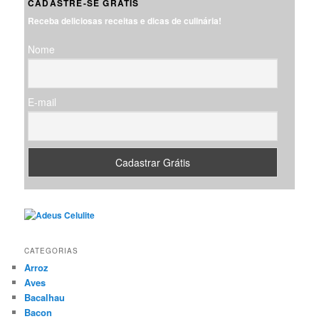
CADASTRE-SE GRÁTIS
u
Receba deliciosas receitas e dicas de culinária!
i
s
Nome
a
r
E-mail
CATEGORIAS
Arroz
Aves
Bacalhau
Bacon