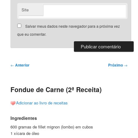
Site
Salvar meus dados neste navegador para a próxima vez
que eu comentar.
Navegação
←
Anterior
Próximo
→
de
posts
Fondue de Carne (2ª Receita)
Adicionar ao livro de receitas
Ingredientes
600 gramas de fillet mignon (lombo) em cubos
1 xícara de óleo