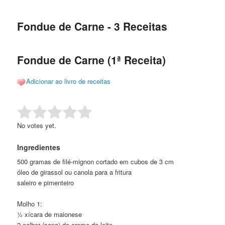
de
o
o
posts
Fondue de Carne - 3 Receitas
conteúdo
conteúdo
principal
secundário
Fondue de Carne (1ª Receita)
Adicionar ao livro de receitas
Rate this item:
Submit Rating
No votes yet.
Ingredientes
500 gramas de filé-mignon cortado em cubos de 3 cm
óleo de girassol ou canola para a fritura
saleiro e pimenteiro
Molho 1:
½ xícara de maionese
2 colher (sopa) de creme de leite