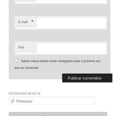
*
E-mail
Site
Salvar meus dados neste navegador para a próxima vez
que eu comentar.
PESQUISAR RECEITA
P
e
s
q