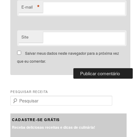
*
E-mail
Site
Salvar meus dados neste navegador para a próxima vez
que eu comentar.
PESQUISAR RECEITA
P
e
s
q
CADASTRE-SE GRÁTIS
u
Receba deliciosas receitas e dicas de culinária!
i
s