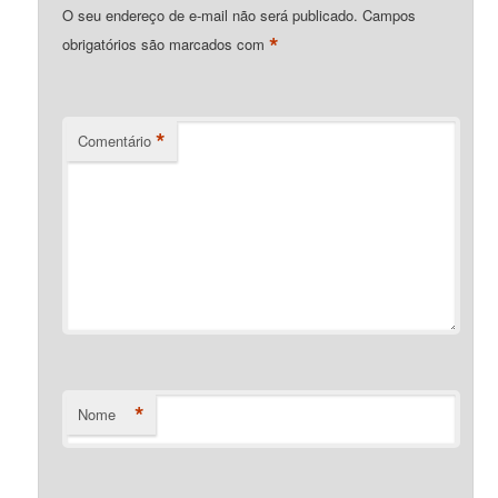
O seu endereço de e-mail não será publicado.
Campos
*
obrigatórios são marcados com
*
Comentário
*
Nome