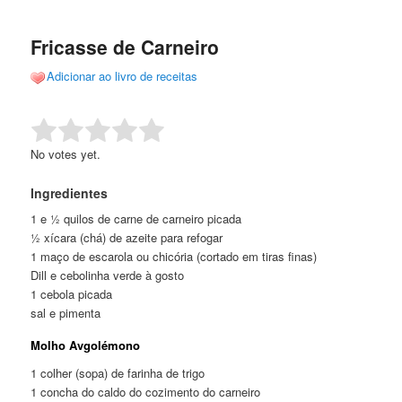
de
o
o
posts
Fricasse de Carneiro
conteúdo
conteúdo
Adicionar ao livro de receitas
principal
secundário
Rate this item:
Submit Rating
No votes yet.
Ingredientes
1 e ½ quilos de carne de carneiro picada
½ xícara (chá) de azeite para refogar
1 maço de escarola ou chicória (cortado em tiras finas)
Dill e cebolinha verde à gosto
1 cebola picada
sal e pimenta
Molho Avgolémono
1 colher (sopa) de farinha de trigo
1 concha do caldo do cozimento do carneiro