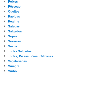
Peixes
Pêssego
Queijos
Rápidas
Regime
Saladas
Salgados
Sopas
Sorvetes
Sucos
Tortas Salgadas
Tortas, Pizzas, Pães, Calzones
Vegetarianas
Vinagre
Vinho