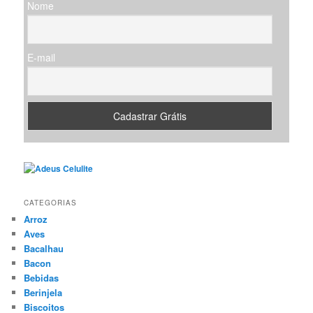
Nome
a
r
E-mail
CATEGORIAS
Arroz
Aves
Bacalhau
Bacon
Bebidas
Berinjela
Biscoitos