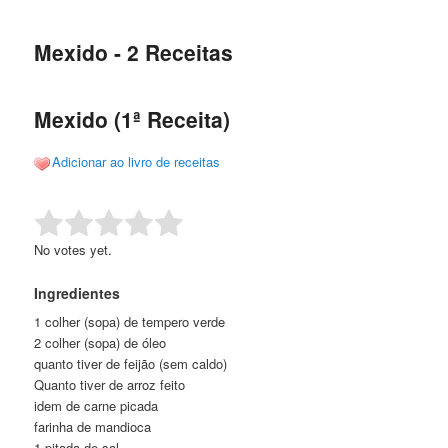
de
o
o
posts
Mexido - 2 Receitas
conteúdo
conteúdo
principal
secundário
Mexido (1ª Receita)
Adicionar ao livro de receitas
Rate this item:
Submit Rating
No votes yet.
Ingredientes
1 colher (sopa) de tempero verde
2 colher (sopa) de óleo
quanto tiver de feijão (sem caldo)
Quanto tiver de arroz feito
idem de carne picada
farinha de mandioca
1 pitada de sal