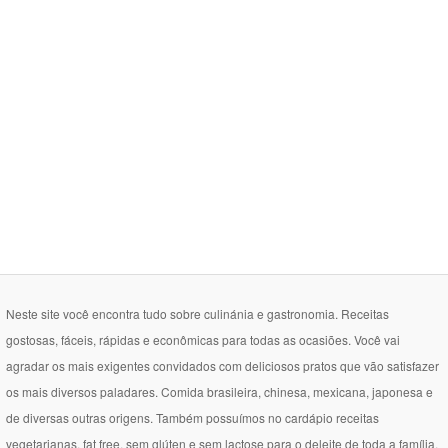
Neste site você encontra tudo sobre culinánia e gastronomia. Receitas
gostosas, fáceis, rápidas e econômicas para todas as ocasiões. Você vai
agradar os mais exigentes convidados com deliciosos pratos que vão satisfazer
os mais diversos paladares. Comida brasileira, chinesa, mexicana, japonesa e
de diversas outras origens. Também possuímos no cardápio receitas
vegetarianas, fat free, sem glúten e sem lactose para o deleite de toda a família.