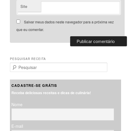
Site
Salvar meus dados neste navegador para a próxima vez
que eu comentar.
PESQUISAR RECEITA
P
e
s
q
CADASTRE-SE GRÁTIS
u
Receba deliciosas receitas e dicas de culinária!
i
s
Nome
a
r
E-mail