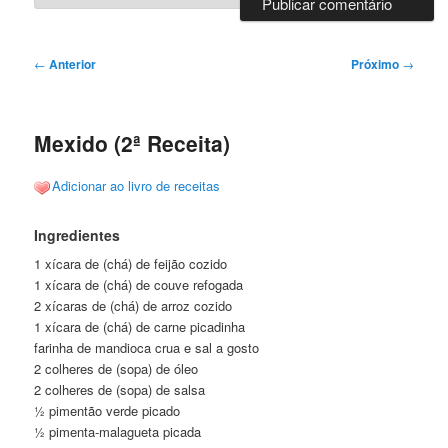
Navegação
←
Anterior
Próximo
→
de
posts
Mexido (2ª Receita)
Adicionar ao livro de receitas
Ingredientes
1 xícara de (chá) de feijão cozido
1 xícara de (chá) de couve refogada
2 xícaras de (chá) de arroz cozido
1 xícara de (chá) de carne picadinha
farinha de mandioca crua e sal a gosto
2 colheres de (sopa) de óleo
2 colheres de (sopa) de salsa
½ pimentão verde picado
½ pimenta-malagueta picada