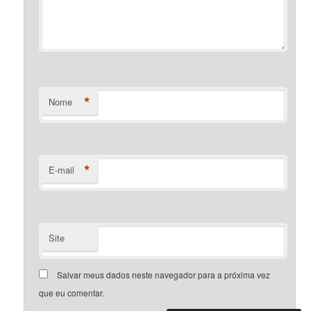
*
Nome
*
E-mail
Site
Salvar meus dados neste navegador para a próxima vez
que eu comentar.