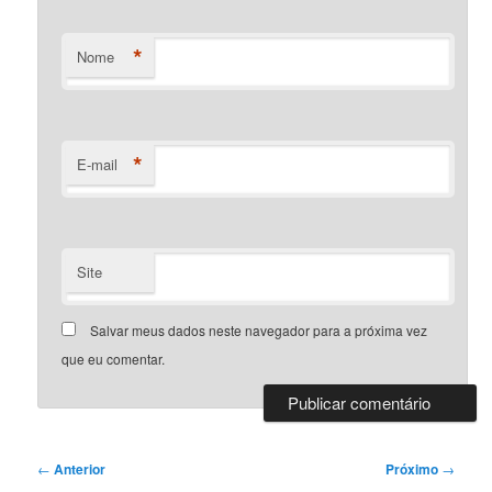
*
Nome
*
E-mail
Site
Salvar meus dados neste navegador para a próxima vez
que eu comentar.
Navegação
←
Anterior
Próximo
→
de