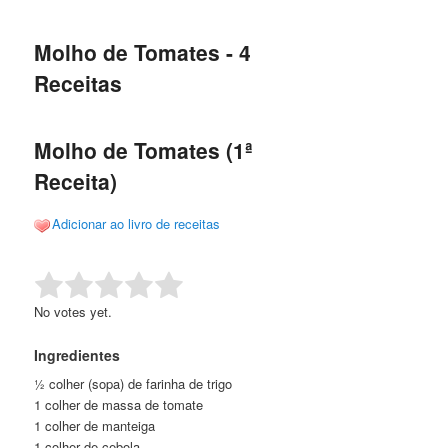
de
o
o
posts
Molho de Tomates - 4
conteúdo
conteúdo
Receitas
principal
secundário
Molho de Tomates (1ª
Receita)
Adicionar ao livro de receitas
Rate this item:
Submit Rating
No votes yet.
Ingredientes
½ colher (sopa) de farinha de trigo
1 colher de massa de tomate
1 colher de manteiga
1 colher de cebola