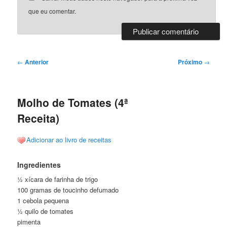
que eu comentar.
Navegação
←
Anterior
Próximo
→
de
posts
Molho de Tomates (4ª
Receita)
Adicionar ao livro de receitas
Ingredientes
½ xícara de farinha de trigo
100 gramas de toucinho defumado
1 cebola pequena
½ quilo de tomates
pimenta