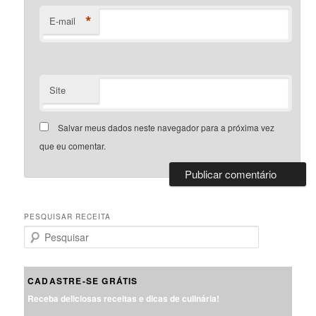
*
E-mail
Site
Salvar meus dados neste navegador para a próxima vez
que eu comentar.
PESQUISAR RECEITA
P
e
s
q
CADASTRE-SE GRÁTIS
u
Receba deliciosas receitas e dicas de culinária!
i
s