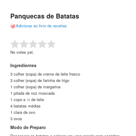
de
o
o
posts
Panquecas de Batatas
conteúdo
conteúdo
Adicionar ao livro de receitas
principal
secundário
Rate this item:
Submit Rating
No votes yet.
Ingredientes
3 colher (sopa) de creme de leite fresco
3 colher (sopa) de farinha de trigo
1 colher (sopa) de margarina
1 pitada de noz moscada
1 copo e ¼ de leite
4 batatas médias
1 clara de ovo
3 ovos
Modo de Preparo
Descascar as batatas e colocar em uma panela para cozinhar.