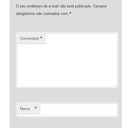
O seu endereço de e-mail não será publicado.
Campos
*
obrigatórios são marcados com
*
Comentário
*
Nome