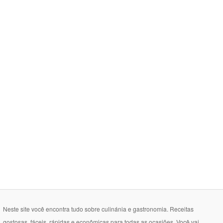
Neste site você encontra tudo sobre culinánia e gastronomia. Receitas
gostosas, fáceis, rápidas e econômicas para todas as ocasiões. Você vai