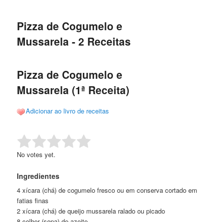
de
o
o
posts
Pizza de Cogumelo e
conteúdo
conteúdo
Mussarela - 2 Receitas
principal
secundário
Pizza de Cogumelo e
Mussarela (1ª Receita)
Adicionar ao livro de receitas
Rate this item:
Submit Rating
No votes yet.
Ingredientes
4 xícara (chá) de cogumelo fresco ou em conserva cortado em
fatias finas
2 xícara (chá) de queijo mussarela ralado ou picado
8 colher (sopa) de azeite