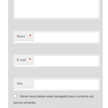
*
Nome
*
E-mail
Site
Salvar meus dados neste navegador para a próxima vez
que eu comentar.