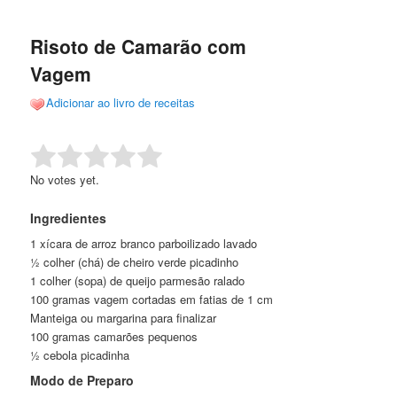
de
o
o
posts
Risoto de Camarão com
conteúdo
conteúdo
Vagem
principal
secundário
Adicionar ao livro de receitas
Rate this item:
Submit Rating
No votes yet.
Ingredientes
1 xícara de arroz branco parboilizado lavado
½ colher (chá) de cheiro verde picadinho
1 colher (sopa) de queijo parmesão ralado
100 gramas vagem cortadas em fatias de 1 cm
Manteiga ou margarina para finalizar
100 gramas camarões pequenos
½ cebola picadinha
Modo de Preparo