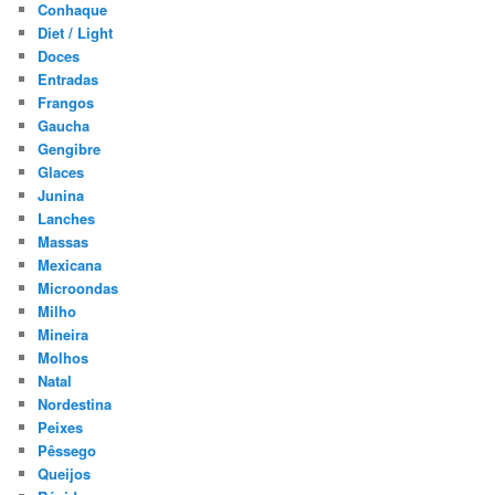
Conhaque
Diet / Light
Doces
Entradas
Frangos
Gaucha
Gengibre
Glaces
Junina
Lanches
Massas
Mexicana
Microondas
Milho
Mineira
Molhos
Natal
Nordestina
Peixes
Pêssego
Queijos