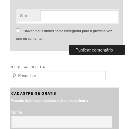
Site
Salvar meus dados neste navegador para a próxima vez
que eu comentar.
PESQUISAR RECEITA
P
e
s
q
CADASTRE-SE GRÁTIS
u
Receba deliciosas receitas e dicas de culinária!
i
s
Nome
a
r