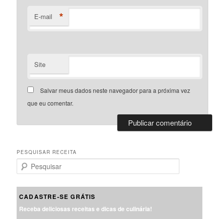
*
E-mail
Site
Salvar meus dados neste navegador para a próxima vez
que eu comentar.
PESQUISAR RECEITA
P
e
s
q
CADASTRE-SE GRÁTIS
u
Receba deliciosas receitas e dicas de culinária!
i
s