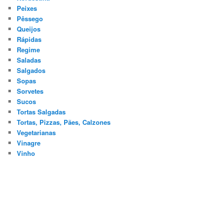
Peixes
Pêssego
Queijos
Rápidas
Regime
Saladas
Salgados
Sopas
Sorvetes
Sucos
Tortas Salgadas
Tortas, Pizzas, Pães, Calzones
Vegetarianas
Vinagre
Vinho