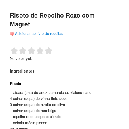
de
o
o
posts
Risoto de Repolho Roxo com
conteúdo
conteúdo
Magret
principal
secundário
Adicionar ao livro de receitas
Rate this item:
Submit Rating
No votes yet.
Ingredientes
Risoto
1 xícara (chá) de arroz carnarole ou vialone nano
4 colher (sopa) de vinho tinto seco
3 colher (sopa) de azeite de oliva
1 colher (sopa) de manteiga
1 repolho roxo pequeno picado
1 cebola média picada
sal a gosto