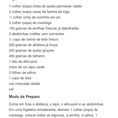
1 colher (sopa) cheia de queijo parmesão ralado
2 colher (sopa) rasas de farinha de trigo
½ colher (chá) de cominho em pó
3 colher (sopa) de manteiga
100 gramas de ervilhas frescas já debulhadas
2 abobrinhas médias sem sementes
½ copo de creme de leite fresco
200 gramas de abóbora já limpa
200 gramas de queijo gruyére
450 gramas de talharim
1 talo de alho-poró
miolo de um aipo verde
3 folhas de sálvia
1 copo de leite
noz-moscada ralada
sal
Modo de Preparo
Cortar em tiras a abóbora, o aipo, o alho-poró e as abobrinhas.
Em uma frigideira antiaderente, derreter 1 colher (sopa) de
manteiga, colocar todos os legumes, a ervilha, a sálvia, 1