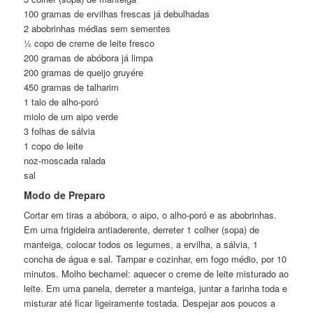
100 gramas de ervilhas frescas já debulhadas
2 abobrinhas médias sem sementes
½ copo de creme de leite fresco
200 gramas de abóbora já limpa
200 gramas de queijo gruyére
450 gramas de talharim
1 talo de alho-poró
miolo de um aipo verde
3 folhas de sálvia
1 copo de leite
noz-moscada ralada
sal
Modo de Preparo
Cortar em tiras a abóbora, o aipo, o alho-poró e as abobrinhas.
Em uma frigideira antiaderente, derreter 1 colher (sopa) de
manteiga, colocar todos os legumes, a ervilha, a sálvia, 1
concha de água e sal. Tampar e cozinhar, em fogo médio, por 10
minutos. Molho bechamel: aquecer o creme de leite misturado ao
leite. Em uma panela, derreter a manteiga, juntar a farinha toda e
misturar até ficar ligeiramente tostada. Despejar aos poucos a