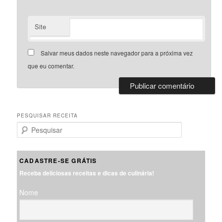
Site
Salvar meus dados neste navegador para a próxima vez
que eu comentar.
PESQUISAR RECEITA
P
e
s
q
CADASTRE-SE GRÁTIS
u
Receba deliciosas receitas e dicas de culinária!
i
s
Nome
a
r