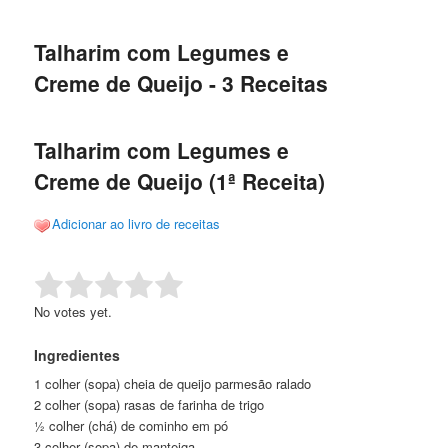
de
o
o
posts
Talharim com Legumes e
conteúdo
conteúdo
Creme de Queijo - 3 Receitas
principal
secundário
Talharim com Legumes e
Creme de Queijo (1ª Receita)
Adicionar ao livro de receitas
Rate this item:
Submit Rating
No votes yet.
Ingredientes
1 colher (sopa) cheia de queijo parmesão ralado
2 colher (sopa) rasas de farinha de trigo
½ colher (chá) de cominho em pó
3 colher (sopa) de manteiga