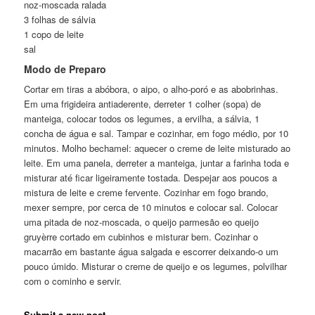
noz-moscada ralada
3 folhas de sálvia
1 copo de leite
sal
Modo de Preparo
Cortar em tiras a abóbora, o aipo, o alho-poró e as abobrinhas.
Em uma frigideira antiaderente, derreter 1 colher (sopa) de
manteiga, colocar todos os legumes, a ervilha, a sálvia, 1
concha de água e sal. Tampar e cozinhar, em fogo médio, por 10
minutos. Molho bechamel: aquecer o creme de leite misturado ao
leite. Em uma panela, derreter a manteiga, juntar a farinha toda e
misturar até ficar ligeiramente tostada. Despejar aos poucos a
mistura de leite e creme fervente. Cozinhar em fogo brando,
mexer sempre, por cerca de 10 minutos e colocar sal. Colocar
uma pitada de noz-moscada, o queijo parmesão eo queijo
gruyèrre cortado em cubinhos e misturar bem. Cozinhar o
macarrão em bastante água salgada e escorrer deixando-o um
pouco úmido. Misturar o creme de queijo e os legumes, polvilhar
com o cominho e servir.
Submit a new post