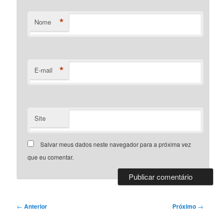
*
Nome
*
E-mail
Site
Salvar meus dados neste navegador para a próxima vez
que eu comentar.
Navegação
←
Anterior
Próximo
→
de