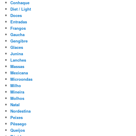
Conhaque
Diet / Light
Doces
Entradas
Frangos
Gaucha
Gengibre
Glaces
Junina
Lanches
Massas
Mexicana
Microondas
Milho
Mineira
Molhos
Natal
Nordestina
Peixes
Pêssego
Queijos