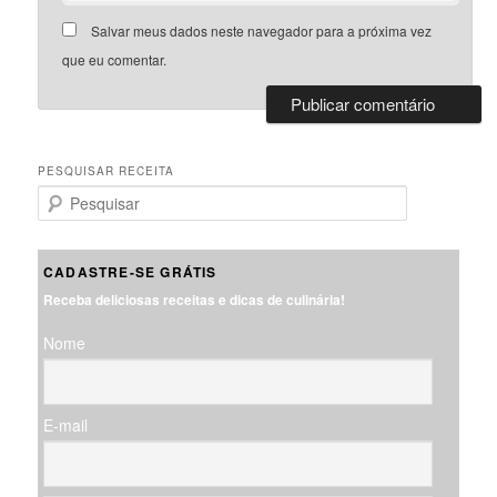
Salvar meus dados neste navegador para a próxima vez
que eu comentar.
PESQUISAR RECEITA
P
e
s
q
CADASTRE-SE GRÁTIS
u
Receba deliciosas receitas e dicas de culinária!
i
s
Nome
a
r
E-mail