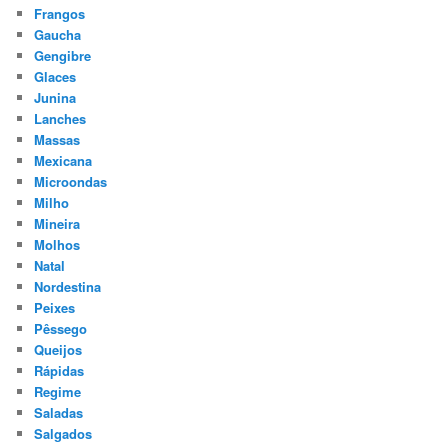
Frangos
Gaucha
Gengibre
Glaces
Junina
Lanches
Massas
Mexicana
Microondas
Milho
Mineira
Molhos
Natal
Nordestina
Peixes
Pêssego
Queijos
Rápidas
Regime
Saladas
Salgados