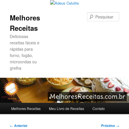
Pesqu
Melhores
Receitas
Deliciosas
receitas fáceis e
rápidas para
forno, fogão,
microondas ou
grelha
Menu
Melhores Receitas
Meu Livro de Receitas
Contato
Pular
Pular
principal
para
para
Navegação
←
Anterior
Próximo
→