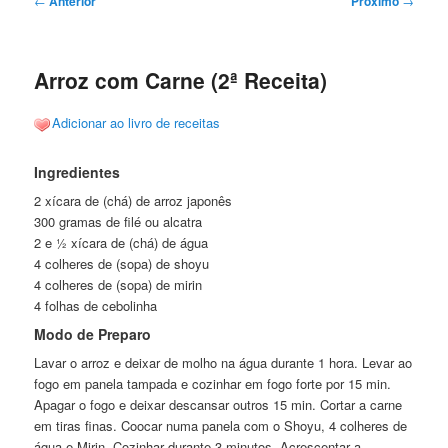
←
Anterior
Próximo
→
de
posts
Arroz com Carne (2ª Receita)
Adicionar ao livro de receitas
Ingredientes
2 xícara de (chá) de arroz japonês
300 gramas de filé ou alcatra
2 e ½ xícara de (chá) de água
4 colheres de (sopa) de shoyu
4 colheres de (sopa) de mirin
4 folhas de cebolinha
Modo de Preparo
Lavar o arroz e deixar de molho na água durante 1 hora. Levar ao
fogo em panela tampada e cozinhar em fogo forte por 15 min.
Apagar o fogo e deixar descansar outros 15 min. Cortar a carne
em tiras finas. Coocar numa panela com o Shoyu, 4 colheres de
água e Mirin. Cozinhar durante 3 minutos. Acrescentar a