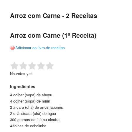
de
o
o
posts
Arroz com Carne - 2 Receitas
conteúdo
conteúdo
principal
secundário
Arroz com Carne (1ª Receita)
Adicionar ao livro de receitas
Rate this item:
Submit Rating
No votes yet.
Ingredientes
4 colher (sopa) de shoyu
4 colher (sopa) de mirin
2 xícara (chá) de arroz japonês
2 e ½ xícara (chá) de água
300 gramas de filé ou alcatra
4 folhas de cebolinha