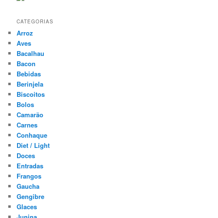
CATEGORIAS
Arroz
Aves
Bacalhau
Bacon
Bebidas
Berinjela
Biscoitos
Bolos
Camarão
Carnes
Conhaque
Diet / Light
Doces
Entradas
Frangos
Gaucha
Gengibre
Glaces
Junina