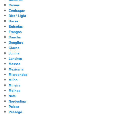
Carnes
Conhaque
Diet / Light
Doces
Entradas
Frangos
Gaucha
Gengibre
Glaces
Junina
Lanches
Massas
Mexicana
Microondas
Milho
Mineira
Molhos
Natal
Nordestina
Peixes
Pêssego