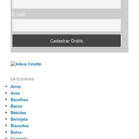
E-mail
CATEGORIAS
Arroz
Aves
Bacalhau
Bacon
Bebidas
Berinjela
Biscoitos
Bolos
Camarão