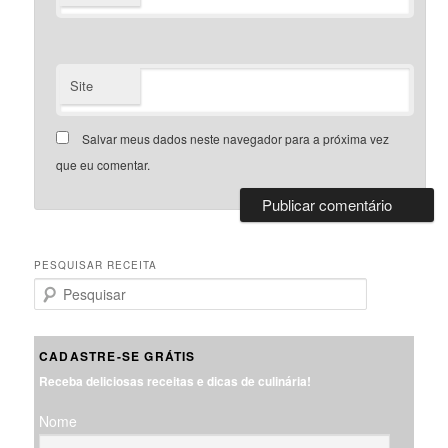
Site
Salvar meus dados neste navegador para a próxima vez
que eu comentar.
PESQUISAR RECEITA
P
e
s
q
CADASTRE-SE GRÁTIS
u
Receba deliciosas receitas e dicas de culinária!
i
s
Nome
a
r