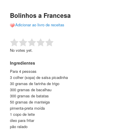
de
o
o
posts
Bolinhos a Francesa
conteúdo
conteúdo
Adicionar ao livro de receitas
principal
secundário
Rate this item:
Submit Rating
No votes yet.
Ingredientes
Para 4 pessoas
3 colher (sopa) de salsa picadinha
30 gramas de farinha de trigo
300 gramas de bacalhau
300 gramas de batatas
50 gramas de manteiga
pimenta-preta moída
1 copo de leite
óleo para fritar
pão ralado