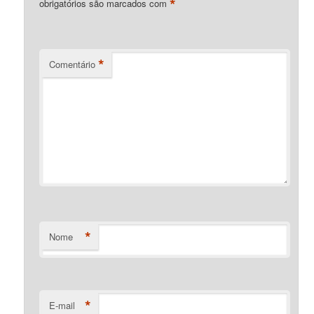
*
obrigatórios são marcados com
*
Comentário
*
Nome
*
E-mail