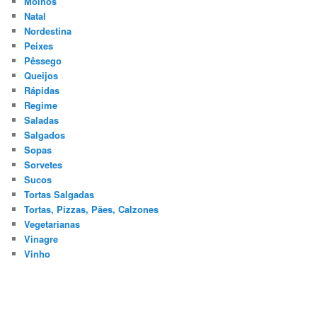
Molhos
Natal
Nordestina
Peixes
Pêssego
Queijos
Rápidas
Regime
Saladas
Salgados
Sopas
Sorvetes
Sucos
Tortas Salgadas
Tortas, Pizzas, Pães, Calzones
Vegetarianas
Vinagre
Vinho