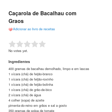
de
o
o
posts
Caçarola de Bacalhau com
conteúdo
conteúdo
Graos
principal
secundário
Adicionar ao livro de receitas
Rate this item:
Submit Rating
No votes yet.
Ingredientes
400 gramas de bacalhau demolhado, limpo e em lascas
1 xícara (chá) de feijão-branco
1 xícara (chá) de feljão-roxinho
1 xícara (chá) de feijão-bolinha
1 xícara (chá) de grão-de-bico
2 xícara (chá) de água
4 colher (sopa) de azeite
pimenta-do-reino em grãos e sal a gosto
350 gramas de polpa de tomate