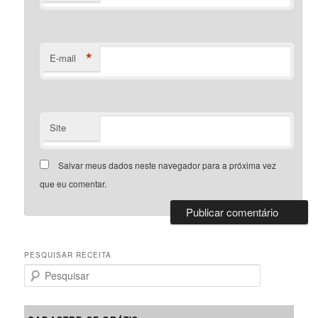
*
E-mail
Site
Salvar meus dados neste navegador para a próxima vez
que eu comentar.
PESQUISAR RECEITA
P
e
s
q