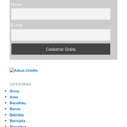
Nome
a
r
E-mail
CATEGORIAS
Arroz
Aves
Bacalhau
Bacon
Bebidas
Berinjela
Biscoitos