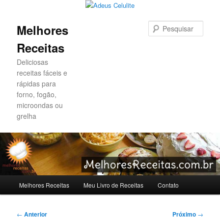
Pesqu
Melhores
Receitas
Deliciosas
receitas fáceis e
rápidas para
forno, fogão,
microondas ou
grelha
Menu
Melhores Receitas
Meu Livro de Receitas
Contato
Pular
Pular
principal
para
para
Navegação
←
Anterior
Próximo
→