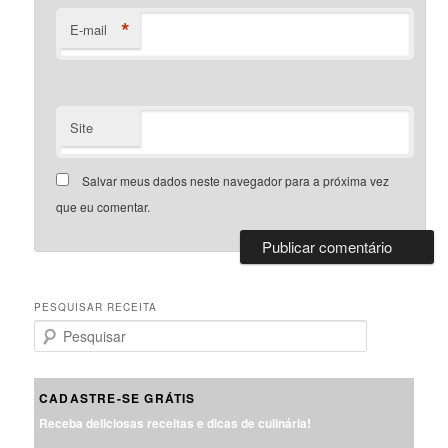
*
E-mail
Site
Salvar meus dados neste navegador para a próxima vez
que eu comentar.
PESQUISAR RECEITA
P
e
s
q
CADASTRE-SE GRÁTIS
u
Receba deliciosas receitas e dicas de culinária!
i
s