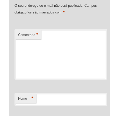
O seu endereço de e-mail não será publicado.
Campos
*
obrigatórios são marcados com
*
Comentário
*
Nome