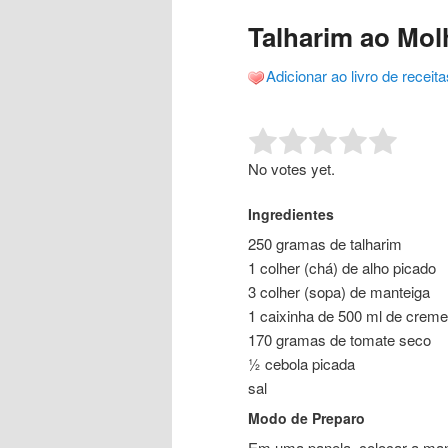
o
o
posts
Talharim ao Mo
conteúdo
conteúdo
Adicionar ao livro de receita
principal
secundário
Rate this item:
Submit R
No votes yet.
Ingredientes
250 gramas de talharim
1 colher (chá) de alho picado
3 colher (sopa) de manteiga
1 caixinha de 500 ml de creme 
170 gramas de tomate seco
½ cebola picada
sal
Modo de Preparo
Em uma panela, colocar a mant