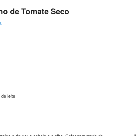
lho de Tomate Seco
s
ating
de leite
eiga e dourar a cebola e o alho. Colocar metade do