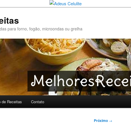
eitas
pidas para forno, fogão, microondas ou grelha
o de Receitas
Contato
Próximo
→