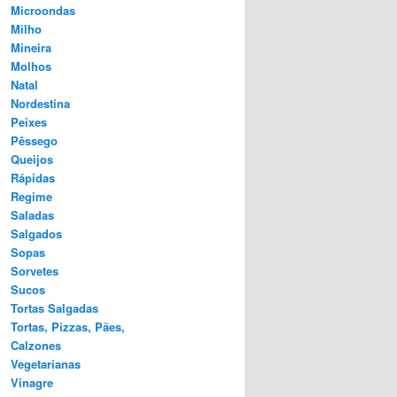
Microondas
Milho
Mineira
Molhos
Natal
Nordestina
Peixes
Pêssego
Queijos
Rápidas
Regime
Saladas
Salgados
Sopas
Sorvetes
Sucos
Tortas Salgadas
Tortas, Pizzas, Pães,
Calzones
Vegetarianas
Vinagre