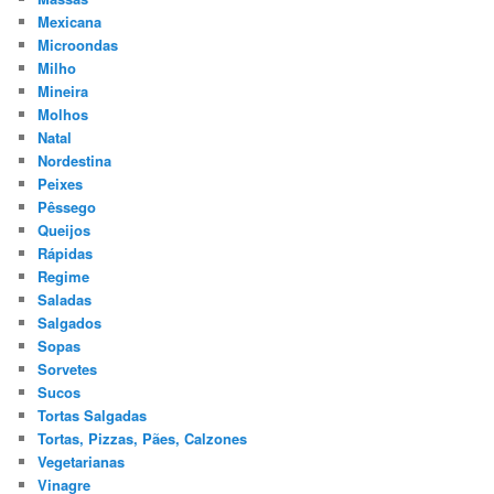
Mexicana
Microondas
Milho
Mineira
Molhos
Natal
Nordestina
Peixes
Pêssego
Queijos
Rápidas
Regime
Saladas
Salgados
Sopas
Sorvetes
Sucos
Tortas Salgadas
Tortas, Pizzas, Pães, Calzones
Vegetarianas
Vinagre