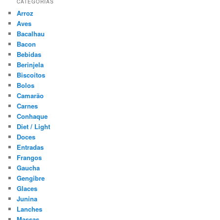
CATEGORIAS
Arroz
Aves
Bacalhau
Bacon
Bebidas
Berinjela
Biscoitos
Bolos
Camarão
Carnes
Conhaque
Diet / Light
Doces
Entradas
Frangos
Gaucha
Gengibre
Glaces
Junina
Lanches
Massas