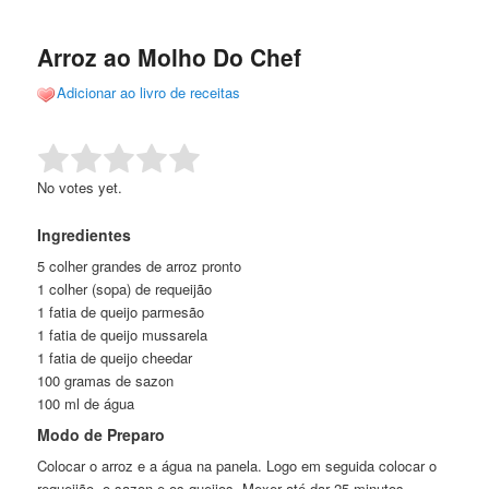
de
o
o
posts
Arroz ao Molho Do Chef
conteúdo
conteúdo
Adicionar ao livro de receitas
principal
secundário
Rate this item:
Submit Rating
No votes yet.
Ingredientes
5 colher grandes de arroz pronto
1 colher (sopa) de requeijão
1 fatia de queijo parmesão
1 fatia de queijo mussarela
1 fatia de queijo cheedar
100 gramas de sazon
100 ml de água
Modo de Preparo
Colocar o arroz e a água na panela. Logo em seguida colocar o
requeijão, o sazon e os queijos. Mexer até dar 25 minutos.