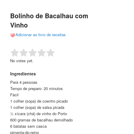
de
o
o
posts
Bolinho de Bacalhau com
conteúdo
conteúdo
Vinho
principal
secundário
Adicionar ao livro de receitas
Rate this item:
Submit Rating
No votes yet.
Ingredientes
Para 4 pessoas
Tempo de preparo: 20 minutos
Fácil
1 colher (sopa) de coentro picado
1 colher (sopa) de salsa picada
½ xícara (chá) de vinho do Porto
600 gramas de bacalhau demolhado
6 batatas sem casca
pimenta-do-reino