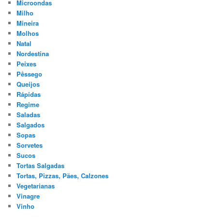
Microondas
Milho
Mineira
Molhos
Natal
Nordestina
Peixes
Pêssego
Queijos
Rápidas
Regime
Saladas
Salgados
Sopas
Sorvetes
Sucos
Tortas Salgadas
Tortas, Pizzas, Pães, Calzones
Vegetarianas
Vinagre
Vinho