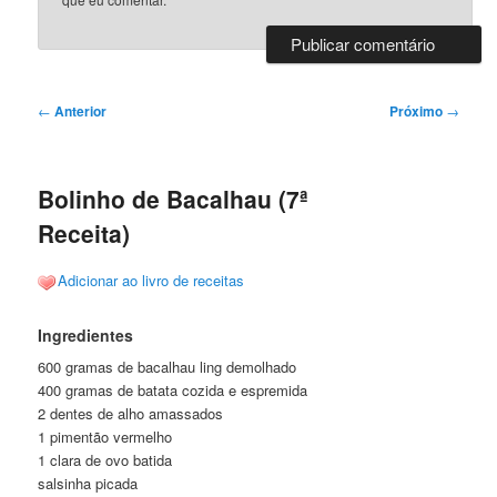
Navegação
←
Anterior
Próximo
→
de
posts
Bolinho de Bacalhau (7ª
Receita)
Adicionar ao livro de receitas
Ingredientes
600 gramas de bacalhau ling demolhado
400 gramas de batata cozida e espremida
2 dentes de alho amassados
1 pimentão vermelho
1 clara de ovo batida
salsinha picada