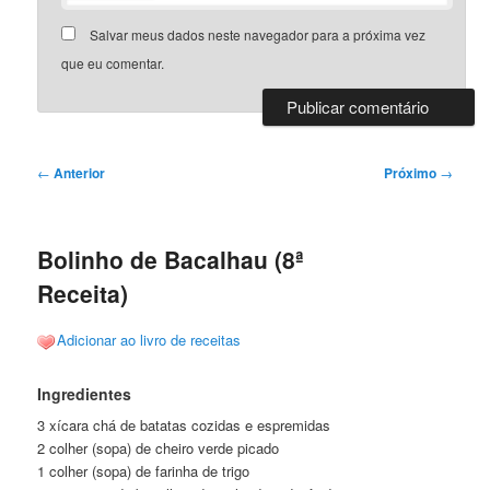
Salvar meus dados neste navegador para a próxima vez
que eu comentar.
Navegação
←
Anterior
Próximo
→
de
posts
Bolinho de Bacalhau (8ª
Receita)
Adicionar ao livro de receitas
Ingredientes
3 xícara chá de batatas cozidas e espremidas
2 colher (sopa) de cheiro verde picado
1 colher (sopa) de farinha de trigo