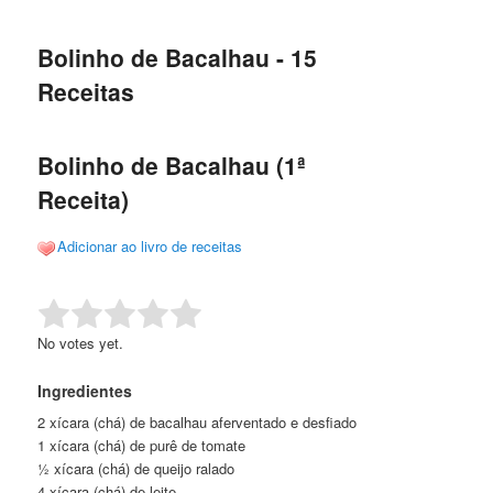
de
o
o
posts
Bolinho de Bacalhau - 15
conteúdo
conteúdo
Receitas
principal
secundário
Bolinho de Bacalhau (1ª
Receita)
Adicionar ao livro de receitas
Rate this item:
Submit Rating
No votes yet.
Ingredientes
2 xícara (chá) de bacalhau aferventado e desfiado
1 xícara (chá) de purê de tomate
½ xícara (chá) de queijo ralado
4 xícara (chá) de leite