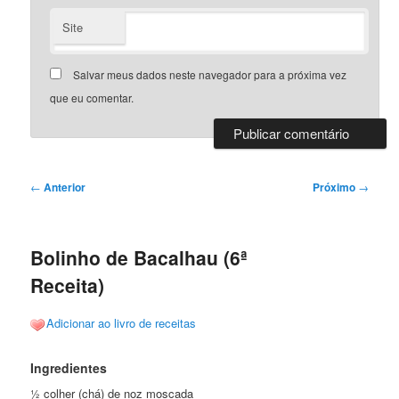
Site
Salvar meus dados neste navegador para a próxima vez
que eu comentar.
Navegação
←
Anterior
Próximo
→
de
posts
Bolinho de Bacalhau (6ª
Receita)
Adicionar ao livro de receitas
Ingredientes
½ colher (chá) de noz moscada