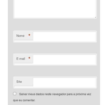
*
Nome
*
E-mail
Site
Salvar meus dados neste navegador para a próxima vez
que eu comentar.