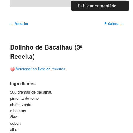
Navegação
←
Anterior
Próximo
→
de
posts
Bolinho de Bacalhau (3ª
Receita)
Adicionar ao livro de receitas
Ingredientes
300 gramas de bacalhau
pimenta do reino
cheiro verde
8 batatas
óleo
cebola
alho