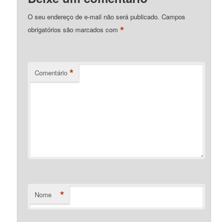
O seu endereço de e-mail não será publicado.
Campos
*
obrigatórios são marcados com
*
Comentário
*
Nome