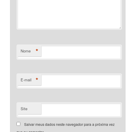
*
Nome
*
E-mail
Site
Salvar meus dados neste navegador para a próxima vez
que eu comentar.