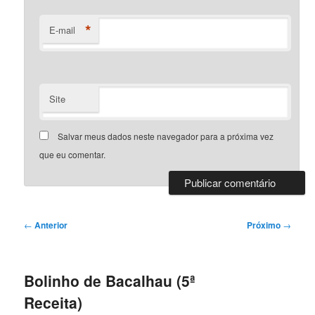
*
E-mail
Site
Salvar meus dados neste navegador para a próxima vez
que eu comentar.
Navegação
←
Anterior
Próximo
→
de
posts
Bolinho de Bacalhau (5ª
Receita)