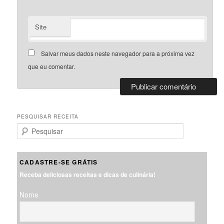
Site
Salvar meus dados neste navegador para a próxima vez
que eu comentar.
PESQUISAR RECEITA
P
e
s
q
CADASTRE-SE GRÁTIS
u
Receba deliciosas receitas e dicas de culinária!
i
s
Nome
a
r