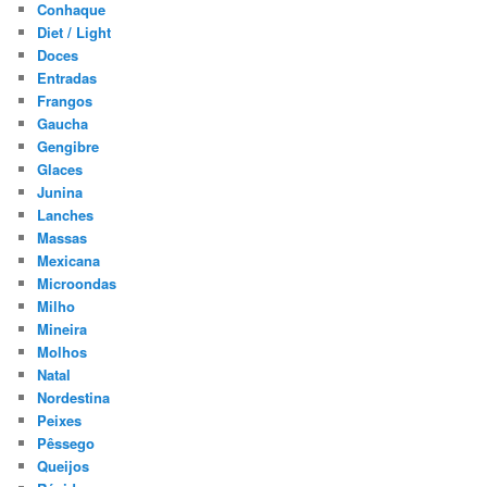
Conhaque
Diet / Light
Doces
Entradas
Frangos
Gaucha
Gengibre
Glaces
Junina
Lanches
Massas
Mexicana
Microondas
Milho
Mineira
Molhos
Natal
Nordestina
Peixes
Pêssego
Queijos