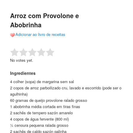
de
o
o
posts
Arroz com Provolone e
conteúdo
conteúdo
Abobrinha
principal
secundário
Adicionar ao livro de receitas
Rate this item:
Submit Rating
No votes yet.
Ingredientes
4 colher (sopa) de margarina sem sal
2 copos de arroz parboilizado cru, lavado e escorrido (pode ser o
agulhinha)
60 gramas de queijo provolone ralado grosso
1 abobrinha média cortada em tiras finas
2 sachês de tempero sazón amarelo
4 copos de água fervente (800 ml)
½ cenoura pequena ralada grosso
2 sachês de caldo sazón galinha