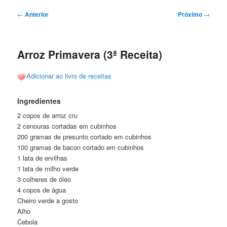
Navegação
←
Anterior
Próximo
→
de
posts
Arroz Primavera (3ª Receita)
Adicionar ao livro de receitas
Ingredientes
2 copos de arroz cru
2 cenouras cortadas em cubinhos
200 gramas de presunto cortado em cubinhos
100 gramas de bacon cortado em cubinhos
1 lata de ervilhas
1 lata de milho verde
3 colheres de óleo
4 copos de água
Cheiro verde a gosto
Alho
Cebola