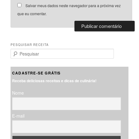
Salvar meus dados neste navegador para a próxima vez
que eu comentar.
PESQUISAR RECEITA
P
e
s
q
CADASTRE-SE GRÁTIS
u
Receba deliciosas receitas e dicas de culinária!
i
s
Nome
a
r
E-mail