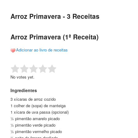
de
o
o
posts
Arroz Primavera - 3 Receitas
conteúdo
conteúdo
principal
secundário
Arroz Primavera (1ª Receita)
Adicionar ao livro de receitas
Rate this item:
Submit Rating
No votes yet.
Ingredientes
3 xícaras de arroz cozido
1 colher de (sopa) de manteiga
1 xícara de uva passa (opcional)
½ pimentão amarelo picado
½ pimentão verde picado
½ pimentão vermelho picado
½ peito de frango desfiado