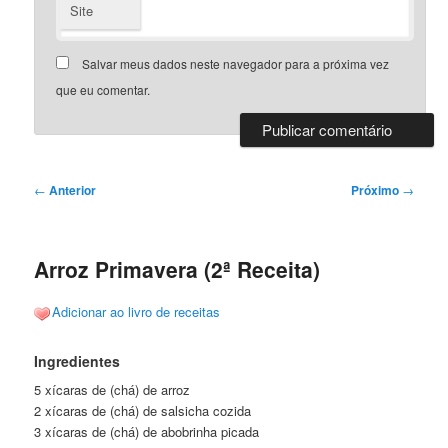
Site
Salvar meus dados neste navegador para a próxima vez
que eu comentar.
Navegação
←
Anterior
Próximo
→
de
posts
Arroz Primavera (2ª Receita)
Adicionar ao livro de receitas
Ingredientes
5 xícaras de (chá) de arroz
2 xícaras de (chá) de salsicha cozida
3 xícaras de (chá) de abobrinha picada