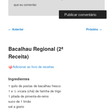
que eu comentar.
Navegação
←
Anterior
Próximo
→
de
posts
Bacalhau Regional (2ª
Receita)
Adicionar ao livro de receitas
Ingredientes
1 quilo de postas de bacalhau fresco
1 e ½ xícara (chá) de farinha de trigo
1 pitada de pimenta-do-reino
suco de 1 limão
sal a gosto