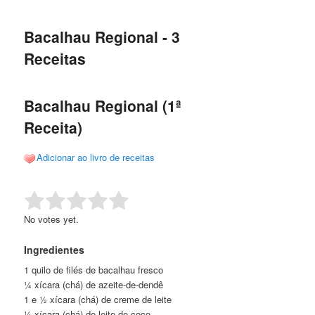
de
o
o
posts
Bacalhau Regional - 3
conteúdo
conteúdo
Receitas
principal
secundário
Bacalhau Regional (1ª
Receita)
Adicionar ao livro de receitas
Rate this item:
Submit Rating
No votes yet.
Ingredientes
1 quilo de filés de bacalhau fresco
¼ xícara (chá) de azeite-de-dendê
1 e ½ xícara (chá) de creme de leite
½ xícara (chá) de leite de coco