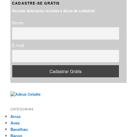
CADASTRE-SE GRÁTIS
u
Receba deliciosas receitas e dicas de culinária!
i
s
Nome
a
r
E-mail
CATEGORIAS
Arroz
Aves
Bacalhau
Bacon