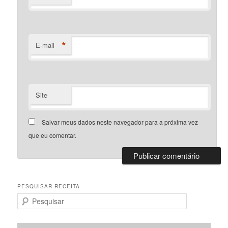
*
E-mail
Site
Salvar meus dados neste navegador para a próxima vez
que eu comentar.
PESQUISAR RECEITA
P
e
s
q