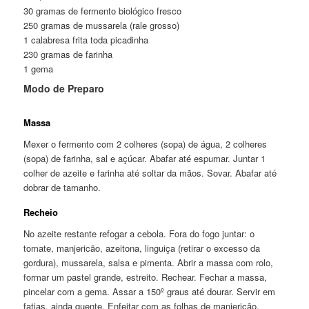
30 gramas de fermento biológico fresco
250 gramas de mussarela (rale grosso)
1 calabresa frita toda picadinha
230 gramas de farinha
1 gema
Modo de Preparo
Massa
Mexer o fermento com 2 colheres (sopa) de água, 2 colheres
(sopa) de farinha, sal e açúcar. Abafar até espumar. Juntar 1
colher de azeite e farinha até soltar da mãos. Sovar. Abafar até
dobrar de tamanho.
Recheio
No azeite restante refogar a cebola. Fora do fogo juntar: o
tomate, manjericão, azeitona, linguiça (retirar o excesso da
gordura), mussarela, salsa e pimenta. Abrir a massa com rolo,
formar um pastel grande, estreito. Rechear. Fechar a massa,
pincelar com a gema. Assar a 150º graus até dourar. Servir em
fatias, ainda quente. Enfeitar com as folhas de manjericão.