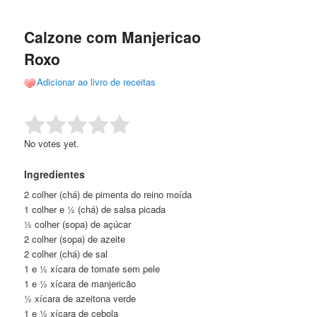
de
o
o
posts
Calzone com Manjericao
conteúdo
conteúdo
Roxo
principal
secundário
Adicionar ao livro de receitas
Rate this item:
Submit Rating
No votes yet.
Ingredientes
2 colher (chá) de pimenta do reino moída
1 colher e ½ (chá) de salsa picada
½ colher (sopa) de açúcar
2 colher (sopa) de azeite
2 colher (chá) de sal
1 e ½ xícara de tomate sem pele
1 e ½ xícara de manjericão
½ xícara de azeitona verde
1 e ½ xícara de cebola