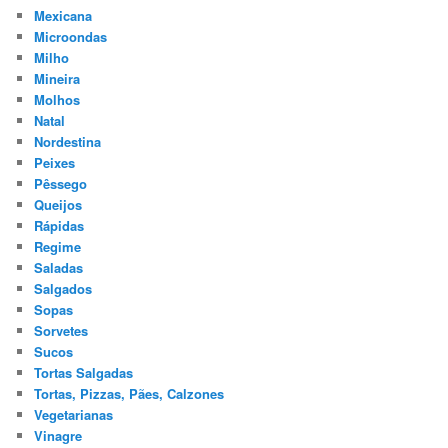
Mexicana
Microondas
Milho
Mineira
Molhos
Natal
Nordestina
Peixes
Pêssego
Queijos
Rápidas
Regime
Saladas
Salgados
Sopas
Sorvetes
Sucos
Tortas Salgadas
Tortas, Pizzas, Pães, Calzones
Vegetarianas
Vinagre