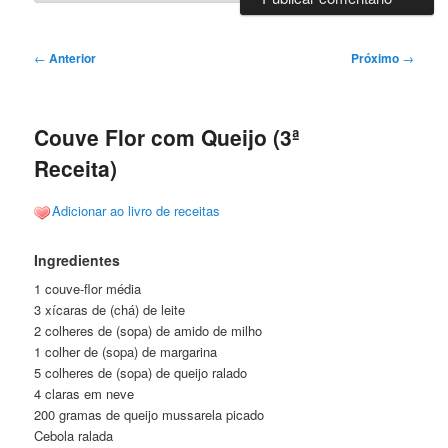
Navegação
←
Anterior
Próximo
→
de
posts
Couve Flor com Queijo (3ª
Receita)
Adicionar ao livro de receitas
Ingredientes
1 couve-flor média
3 xícaras de (chá) de leite
2 colheres de (sopa) de amido de milho
1 colher de (sopa) de margarina
5 colheres de (sopa) de queijo ralado
4 claras em neve
200 gramas de queijo mussarela picado
Cebola ralada