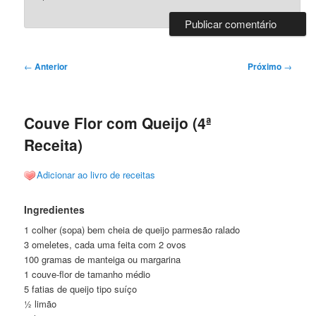
Navegação
←
Anterior
Próximo
→
de
posts
Couve Flor com Queijo (4ª
Receita)
Adicionar ao livro de receitas
Ingredientes
1 colher (sopa) bem cheia de queijo parmesão ralado
3 omeletes, cada uma feita com 2 ovos
100 gramas de manteiga ou margarina
1 couve-flor de tamanho médio
5 fatias de queijo tipo suíço
½ limão