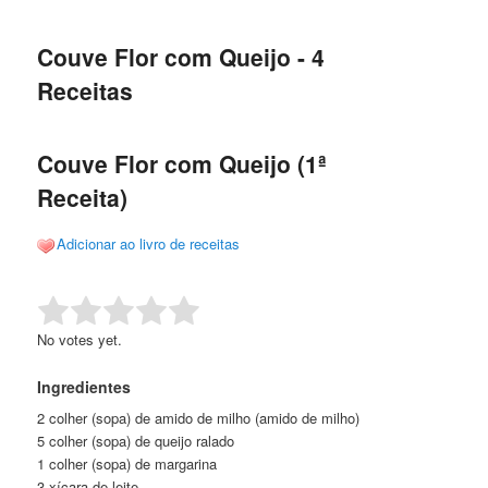
de
o
o
posts
Couve Flor com Queijo - 4
conteúdo
conteúdo
Receitas
principal
secundário
Couve Flor com Queijo (1ª
Receita)
Adicionar ao livro de receitas
Rate this item:
Submit Rating
No votes yet.
Ingredientes
2 colher (sopa) de amido de milho (amido de milho)
5 colher (sopa) de queijo ralado
1 colher (sopa) de margarina
3 xícara de leite