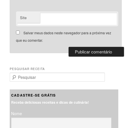
Site
Salvar meus dados neste navegador para a próxima vez
que eu comentar.
PESQUISAR RECEITA
P
e
s
q
CADASTRE-SE GRÁTIS
u
Receba deliciosas receitas e dicas de culinária!
i
s
Nome
a
r