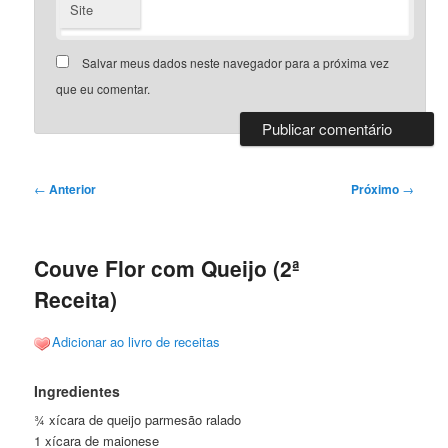
Site
Salvar meus dados neste navegador para a próxima vez
que eu comentar.
Navegação
←
Anterior
Próximo
→
de
posts
Couve Flor com Queijo (2ª
Receita)
Adicionar ao livro de receitas
Ingredientes
¾ xícara de queijo parmesão ralado
1 xícara de maionese