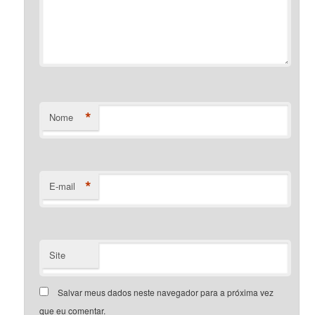
*
Nome
*
E-mail
Site
Salvar meus dados neste navegador para a próxima vez
que eu comentar.