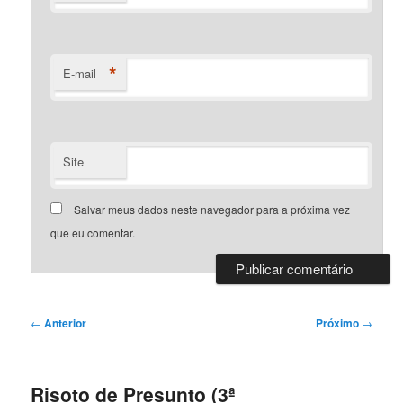
*
E-mail
Site
Salvar meus dados neste navegador para a próxima vez
que eu comentar.
Navegação
←
Anterior
Próximo
→
de
posts
Risoto de Presunto (3ª