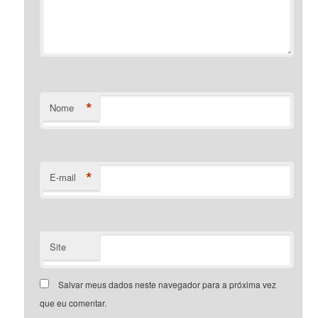
*
Nome
*
E-mail
Site
Salvar meus dados neste navegador para a próxima vez
que eu comentar.