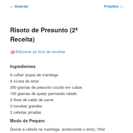
Navegação
←
Anterior
Próximo
→
de
posts
Risoto de Presunto (2ª
Receita)
Adicionar ao livro de receitas
Ingredientes
6 colher (sopa) de manteiga
4 xícara de arroz
300 gramas de presunto cozido em cubos
100 gramas de queijo parmesão ralado
2 litros de caldo de carne
2 tomates grandes
2 cebolas picadas
Modo de Preparo
Dourar a cebola na manteiga, acrescentar o arroz, fritar