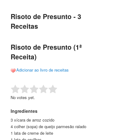
de
o
o
posts
Risoto de Presunto - 3
conteúdo
conteúdo
Receitas
principal
secundário
Risoto de Presunto (1ª
Receita)
Adicionar ao livro de receitas
Rate this item:
Submit Rating
No votes yet.
Ingredientes
3 xícara de arroz cozido
4 colher (sopa) de queijo parmesão ralado
1 lata de creme de leite
1 lata de ervilhas