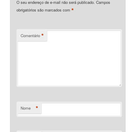
O seu endereço de e-mail não será publicado.
Campos
*
obrigatórios são marcados com
*
Comentário
*
Nome