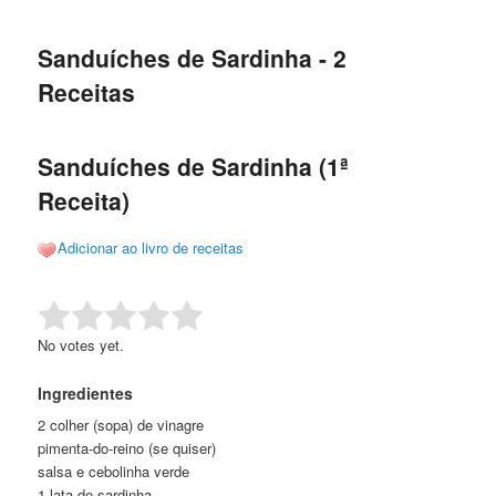
de
o
o
posts
Sanduíches de Sardinha - 2
conteúdo
conteúdo
Receitas
principal
secundário
Sanduíches de Sardinha (1ª
Receita)
Adicionar ao livro de receitas
Rate this item:
Submit Rating
No votes yet.
Ingredientes
2 colher (sopa) de vinagre
pimenta-do-reino (se quiser)
salsa e cebolinha verde
1 lata de sardinha