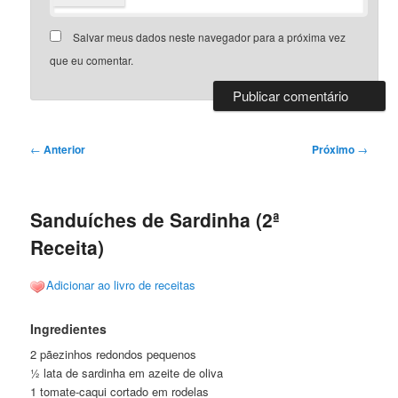
Salvar meus dados neste navegador para a próxima vez
que eu comentar.
Navegação
←
Anterior
Próximo
→
de
posts
Sanduíches de Sardinha (2ª
Receita)
Adicionar ao livro de receitas
Ingredientes
2 pãezinhos redondos pequenos
½ lata de sardinha em azeite de oliva
1 tomate-caqui cortado em rodelas