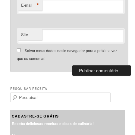
*
E-mail
Site
Salvar meus dados neste navegador para a próxima vez
que eu comentar.
PESQUISAR RECEITA
P
e
s
q
CADASTRE-SE GRÁTIS
u
Receba deliciosas receitas e dicas de culinária!
i
s