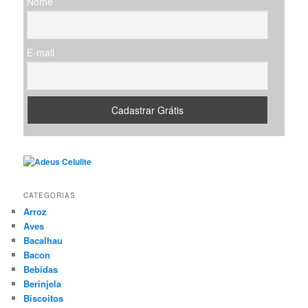
Nome
a
r
E-mail
CATEGORIAS
Arroz
Aves
Bacalhau
Bacon
Bebidas
Berinjela
Biscoitos