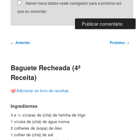
Salvar meus dados neste navegador para a próxima vez
que eu comentar.
Navegação
←
Anterior
Próximo
→
de
posts
Baguete Recheada (4ª
Receita)
Adicionar ao livro de receitas
Ingredientes
3 e ½ xícaras de (chá) de farinha de trigo
1 xícara de (chá) de água morna
2 colheres de (sopa) de óleo
1 colher de (chá) de sal