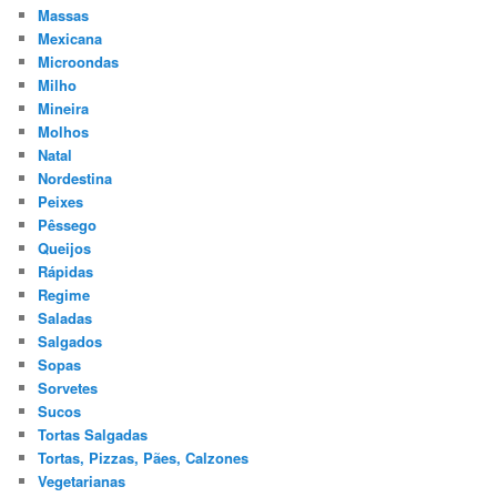
Massas
Mexicana
Microondas
Milho
Mineira
Molhos
Natal
Nordestina
Peixes
Pêssego
Queijos
Rápidas
Regime
Saladas
Salgados
Sopas
Sorvetes
Sucos
Tortas Salgadas
Tortas, Pizzas, Pães, Calzones
Vegetarianas