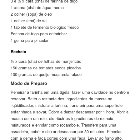
3 e ½ xícara (chá) de farinha de trigo
1 xícara (chá) de água morna
2 colher (sopa) de óleo
1 colher (chá) de sal
1 tablete de fermento biológico fresco
Farinha de trigo para enfarinhar
1 gema para pincelar
Recheio
½ xícara (chá) de folhas de manjericão
150 gramas de tomates secos picados
100 gramas de queijo mussarela ralado
Modo de Preparo
Peneirar a farinha em uma tigela, fazer uma cavidade no centro e
reservar. Bater o restante dos ingredientes da massa no
liqüidificador, misturar à farinha, transferir para uma superfície
enfarinhada e sovar. Cobrir e deixar descansar por 1 hora. Abrir a
massa com um rolo, distribuir os ingredientes do recheio
misturados e enrolar como rocambole. Transferir para uma
assadeira, cobrir e deixar descansar por 30 minutos. Pincelar
com a gema e faça cortes com uma faca. Levar ao forno alto,