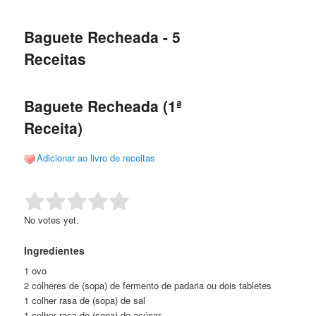
de
o
o
posts
Baguete Recheada - 5
conteúdo
conteúdo
Receitas
principal
secundário
Baguete Recheada (1ª
Receita)
Adicionar ao livro de receitas
Rate this item:
Submit Rating
No votes yet.
Ingredientes
1 ovo
2 colheres de (sopa) de fermento de padaria ou dois tabletes
1 colher rasa de (sopa) de sal
1 colher rasa de (sopa) de açúcar