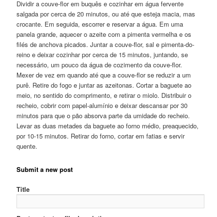
Dividir a couve-flor em buquês e cozinhar em água fervente
salgada por cerca de 20 minutos, ou até que esteja macia, mas
crocante. Em seguida, escorrer e reservar a água. Em uma
panela grande, aquecer o azeite com a pimenta vermelha e os
filés de anchova picados. Juntar a couve-flor, sal e pimenta-do-
reino e deixar cozinhar por cerca de 15 minutos, juntando, se
necessário, um pouco da água de cozimento da couve-flor.
Mexer de vez em quando até que a couve-flor se reduzir a um
purê. Retire do fogo e juntar as azeitonas. Cortar a baguete ao
meio, no sentido do comprimento, e retirar o miolo. Distribuir o
recheio, cobrir com papel-alumínio e deixar descansar por 30
minutos para que o pão absorva parte da umidade do recheio.
Levar as duas metades da baguete ao forno médio, preaquecido,
por 10-15 minutos. Retirar do forno, cortar em fatias e servir
quente.
Submit a new post
Title