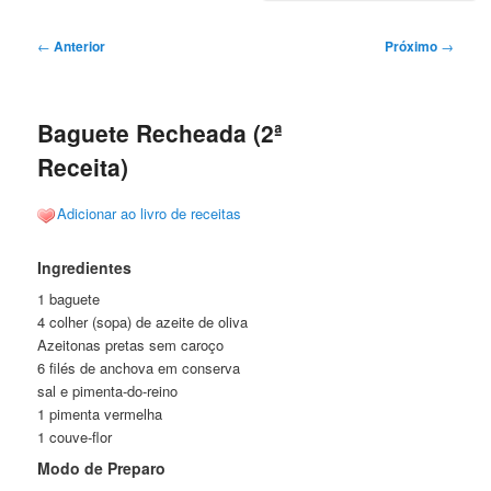
Navegação
←
Anterior
Próximo
→
de
posts
Baguete Recheada (2ª
Receita)
Adicionar ao livro de receitas
Ingredientes
1 baguete
4 colher (sopa) de azeite de oliva
Azeitonas pretas sem caroço
6 filés de anchova em conserva
sal e pimenta-do-reino
1 pimenta vermelha
1 couve-flor
Modo de Preparo