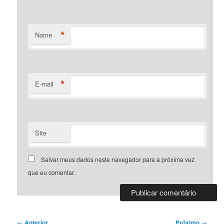
*
Nome
*
E-mail
Site
Salvar meus dados neste navegador para a próxima vez
que eu comentar.
Navegação
←
Anterior
Próximo
→