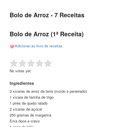
de
o
o
posts
Bolo de Arroz - 7 Receitas
conteúdo
conteúdo
principal
secundário
Bolo de Arroz (1ª Receita)
Adicionar ao livro de receitas
Rate this item:
Submit Rating
No votes yet.
Ingredientes
3 xícaras de arroz da terra (moído e peneirado)
1 xícara de farinha de trigo
1 pires de queijo ralado
2 xícaras de açúcar
250 gramas de margarina
Erva doce e cravo
1 copo de leite