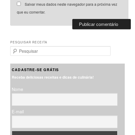
Salvar meus dados neste navegador para a próxima vez
que eu comentar.
PESQUISAR RECEITA
P
e
s
q
CADASTRE-SE GRÁTIS
u
Receba deliciosas receitas e dicas de culinária!
i
s
Nome
a
r
E-mail