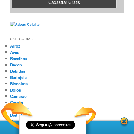
CATEGORIAS
Arroz
Aves
Bacalhau
Bacon
Bebidas
Berinjela
Biscoitos
Bolos
Camarão
Carnes
Conhaque
Diet / Light
Doces
Entradas
Frangos