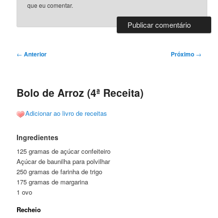
que eu comentar.
Navegação
←
Anterior
Próximo
→
de
posts
Bolo de Arroz (4ª Receita)
Adicionar ao livro de receitas
Ingredientes
125 gramas de açúcar confeiteiro
Açúcar de baunilha para polvilhar
250 gramas de farinha de trigo
175 gramas de margarina
1 ovo
Recheio