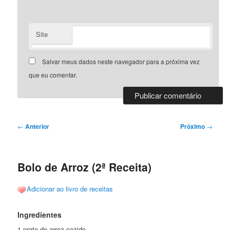
Site
Salvar meus dados neste navegador para a próxima vez
que eu comentar.
Navegação
←
Anterior
Próximo
→
de
posts
Bolo de Arroz (2ª Receita)
Adicionar ao livro de receitas
Ingredientes
1 prato de arroz cozido