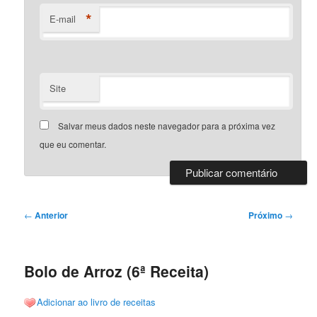
*
E-mail
Site
Salvar meus dados neste navegador para a próxima vez
que eu comentar.
Navegação
←
Anterior
Próximo
→
de
posts
Bolo de Arroz (6ª Receita)
Adicionar ao livro de receitas