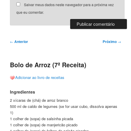
Salvar meus dados neste navegador para a próxima vez
que eu comentar.
Navegação
←
Anterior
Próximo
→
de
posts
Bolo de Arroz (7ª Receita)
Adicionar ao livro de receitas
Ingredientes
2 xícaras de (chá) de arroz branco
500 ml de caldo de legumes (se for usar cubo, dissolva apenas
1)
1 colher de (sopa) de salsinha picada
1 colher de (sopa) de manjericão picado
1 colher de (sopa) de folhas de salsão picadas