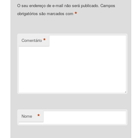
O seu endereço de e-mail não será publicado.
Campos
*
obrigatórios são marcados com
*
Comentário
*
Nome