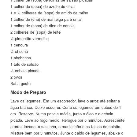
1 colher de (sopa) de azeite de oliva
1 e ½ colheres de (sopa) de amido de milho
1 colher de (chá) de manteiga para untar
1 colher de (sopa) de óleo de canola
2 colheres de (sopa) de leite
½ pimentão vermelho
1 cenoura
½ chuchu
1 abobrinha
1 talo de salsão
½ cebola picada
2 ovos
Sal a gosto
Modo de Preparo
Lave os legumes. Em um escorredor, lave o arroz até soltar a
água branca. Deixe escorrer. Corte os legumes em cubos de 1
cm. Reserve. Numa panela média, junto o óleo e a cebola
picada. Leve ao fogo médio. Refogue por 5 minutos. Acrescente
o arroz lavado, a salsinha, o manjericão e as folhas de salsão.
Misture bem por 3 minutos. Junte o caldo de legumes, abaixe o