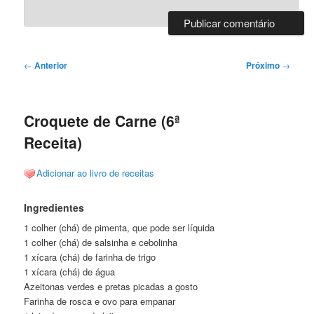
Navegação
←
Anterior
Próximo
→
de
posts
Croquete de Carne (6ª
Receita)
Adicionar ao livro de receitas
Ingredientes
1 colher (chá) de pimenta, que pode ser líquida
1 colher (chá) de salsinha e cebolinha
1 xícara (chá) de farinha de trigo
1 xícara (chá) de água
Azeitonas verdes e pretas picadas a gosto
Farinha de rosca e ovo para empanar