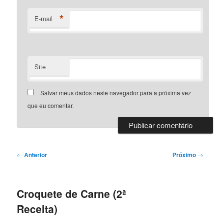
*
E-mail
Site
Salvar meus dados neste navegador para a próxima vez
que eu comentar.
Navegação
←
Anterior
Próximo
→
de
posts
Croquete de Carne (2ª
Receita)