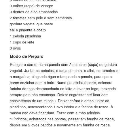
3 colher (sopa) de vinagre
3 dentes de alho amassados
2 tomates sem pele e sem sementes
gordura vegetal que baste
sal e pimenta a gosto
1 cebola picadinha
1 copo de leite
3 ovos
Modo de Preparo
Refogar a carne, numa panela com 2 colheres (sopa) de gordura
vegetal. Juntar as cebolas, o sal,a pimenta, o alho, os tomates e
a margarina, pingando água e tampando a panela, para que a
carne cozinhar com o bafo. Numa panelinha à parte, colocara
farinha de trigo desmanchada no leite e levar ao fogo, mexendo
sempre para não encaroçar. Deixar engrossar até ficar com
consistência de um mingau. Deixar esfriar e então juntar ao
picadinho, acrescentando 1 ovo inteiro e a farinha de rosca. A
massa não deve ficar dura. Fazer com a mão rolinhos
cilíndricos, achatados nas pontas, passar em farinha de rosca,
depois em 2 ovos batidos e novamente em farinha de rosca.