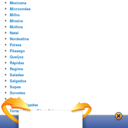
Mexicana
Microondas
Milho
Mineira
Molhos
Natal
Nordestina
Peixes
Pêssego
Queijos
Rápidas
Regime
Saladas
Salgados
Sopas
Sorvetes
Sucos
Tortas Salgadas
Tortas, Pizzas, Pães, Calzones
Vegetarianas
Vinagre