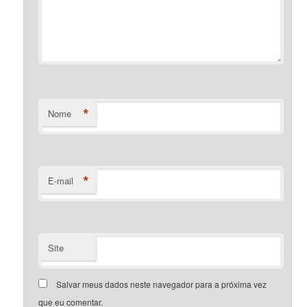
*
Nome
*
E-mail
Site
Salvar meus dados neste navegador para a próxima vez
que eu comentar.