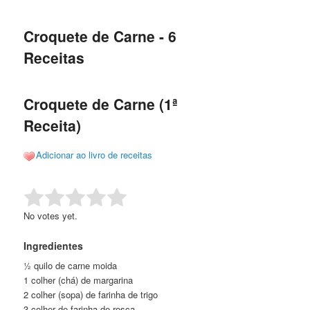
de
o
o
posts
Croquete de Carne - 6
conteúdo
conteúdo
Receitas
principal
secundário
Croquete de Carne (1ª
Receita)
Adicionar ao livro de receitas
Rate this item:
Submit Rating
No votes yet.
Ingredientes
½ quilo de carne moida
1 colher (chá) de margarina
2 colher (sopa) de farinha de trigo
3 colher de farinha de rosca