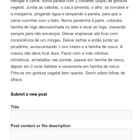
Refogar a carne, numa panela com 2 colheres (sopa) de gordura
vegetal. Juntar as cebolas, o sal,a pimenta, o alho, os tomates e
a margarina, pingando água e tampando a panela, para que a
carne cozinhar com o bafo. Numa panelinha à parte, colocara
farinha de trigo desmanchada no leite e levar ao fogo, mexendo
sempre para não encaroçar. Deixar engrossar até ficar com
consistência de um mingau. Deixar esfriar e então juntar ao
picadinho, acrescentando 1 ovo inteiro e a farinha de rosca. A
massa não deve ficar dura. Fazer com a mão rolinhos
cilíndricos, achatados nas pontas, passar em farinha de rosca,
depois em 2 ovos batidos e novamente em farinha de rosca.
Frite-os em gordura vegetal bem quente. Servir sobre folhas de
alface.
Submit a new post
Title
Post content or file description