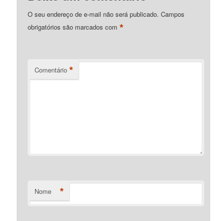
O seu endereço de e-mail não será publicado.
Campos
*
obrigatórios são marcados com
*
Comentário
*
Nome