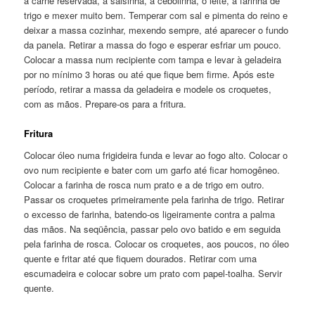
a carne reservada, a salsinha, a cebolinha, o leite, a farinha de
trigo e mexer muito bem. Temperar com sal e pimenta do reino e
deixar a massa cozinhar, mexendo sempre, até aparecer o fundo
da panela. Retirar a massa do fogo e esperar esfriar um pouco.
Colocar a massa num recipiente com tampa e levar à geladeira
por no mínimo 3 horas ou até que fique bem firme. Após este
período, retirar a massa da geladeira e modele os croquetes,
com as mãos. Prepare-os para a fritura.
Fritura
Colocar óleo numa frigideira funda e levar ao fogo alto. Colocar o
ovo num recipiente e bater com um garfo até ficar homogêneo.
Colocar a farinha de rosca num prato e a de trigo em outro.
Passar os croquetes primeiramente pela farinha de trigo. Retirar
o excesso de farinha, batendo-os ligeiramente contra a palma
das mãos. Na seqüência, passar pelo ovo batido e em seguida
pela farinha de rosca. Colocar os croquetes, aos poucos, no óleo
quente e fritar até que fiquem dourados. Retirar com uma
escumadeira e colocar sobre um prato com papel-toalha. Servir
quente.