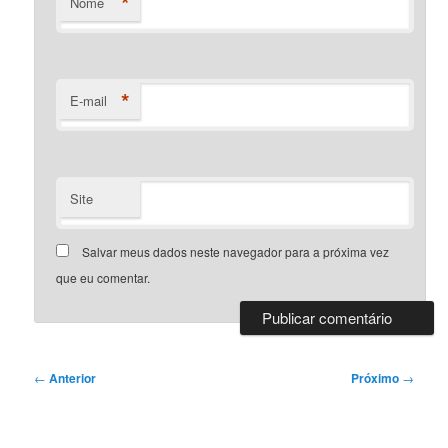
*
Nome
*
E-mail
Site
Salvar meus dados neste navegador para a próxima vez
que eu comentar.
Navegação
←
Anterior
Próximo
→
de
posts