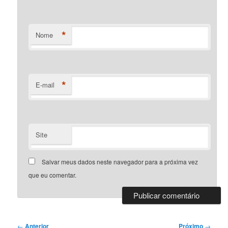
*
Nome
*
E-mail
Site
Salvar meus dados neste navegador para a próxima vez
que eu comentar.
Navegação
←
Anterior
Próximo
→