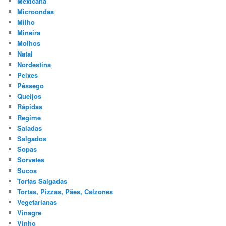
Mexicana
Microondas
Milho
Mineira
Molhos
Natal
Nordestina
Peixes
Pêssego
Queijos
Rápidas
Regime
Saladas
Salgados
Sopas
Sorvetes
Sucos
Tortas Salgadas
Tortas, Pizzas, Pães, Calzones
Vegetarianas
Vinagre
Vinho