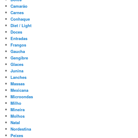
Camarão
Carnes
Conhaque
Diet / Light
Doces
Entradas
Frangos
Gaucha
Gengibre
Glaces
Junina
Lanches
Massas
Mexicana
Microondas
Milho
Mineira
Molhos
Natal
Nordestina
Peixes