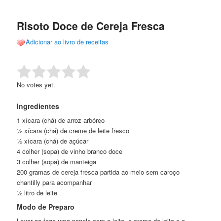
de
o
o
posts
Risoto Doce de Cereja Fresca
conteúdo
conteúdo
Adicionar ao livro de receitas
principal
secundário
Rate this item:
Submit Rating
No votes yet.
Ingredientes
1 xícara (chá) de arroz arbóreo
½ xícara (chá) de creme de leite fresco
½ xícara (chá) de açúcar
4 colher (sopa) de vinho branco doce
3 colher (sopa) de manteiga
200 gramas de cereja fresca partida ao meio sem caroço
chantilly para acompanhar
½ litro de leite
Modo de Preparo
Levar ao fogo uma panela com o leite, o creme de leite e o