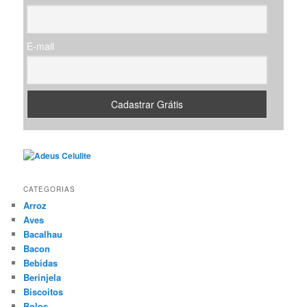
r
E-mail
CATEGORIAS
Arroz
Aves
Bacalhau
Bacon
Bebidas
Berinjela
Biscoitos
Bolos