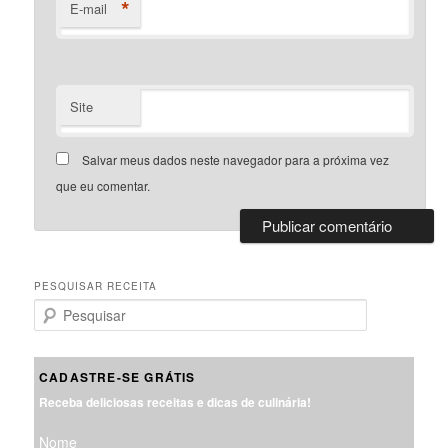
*
E-mail
Site
Salvar meus dados neste navegador para a próxima vez
que eu comentar.
PESQUISAR RECEITA
P
e
s
q
CADASTRE-SE GRÁTIS
u
Receba deliciosas receitas e dicas de culinária!
i
s
Nome
a