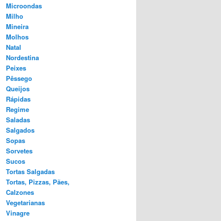
Microondas
Milho
Mineira
Molhos
Natal
Nordestina
Peixes
Pêssego
Queijos
Rápidas
Regime
Saladas
Salgados
Sopas
Sorvetes
Sucos
Tortas Salgadas
Tortas, Pizzas, Pães,
Calzones
Vegetarianas
Vinagre