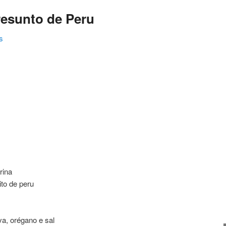
resunto de Peru
s
ating
rina
to de peru
a, orégano e sal