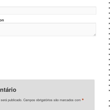
ion
ntário
*
 será publicado.
Campos obrigatórios são marcados com