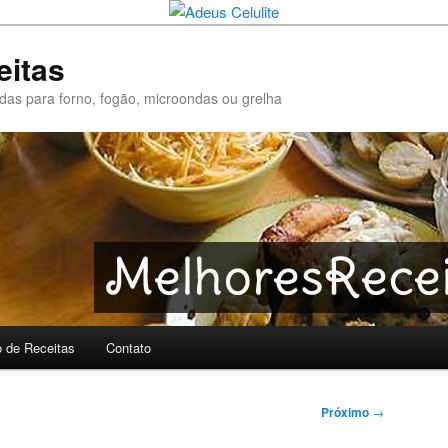
eitas
pidas para forno, fogão, microondas ou grelha
o de Receitas
Contato
Próximo
→