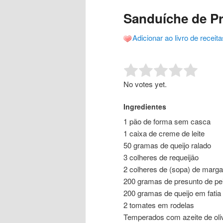
o
o
posts
Sanduíche de P
conteúdo
conteúdo
Adicionar ao livro de receita
principal
secundário
Rate this item:
Submit R
No votes yet.
Ingredientes
1 pão de forma sem casca
1 caixa de creme de leite
50 gramas de queijo ralado
3 colheres de requeijão
2 colheres de (sopa) de marga
200 gramas de presunto de pei
200 gramas de queijo em fatia
2 tomates em rodelas
Temperados com azeite de oliv