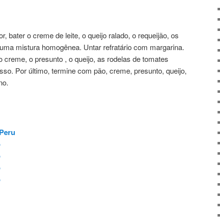
r, bater o creme de leite, o queijo ralado, o requeijão, os
r uma mistura homogênea. Untar refratário com margarina.
creme, o presunto , o queijo, as rodelas de tomates
so. Por último, termine com pão, creme, presunto, queijo,
no.
 Peru
o
o
o
o