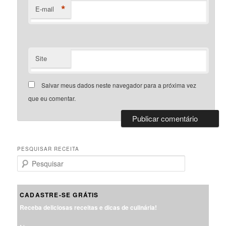
*
E-mail
Site
Salvar meus dados neste navegador para a próxima vez
que eu comentar.
PESQUISAR RECEITA
P
e
s
q
CADASTRE-SE GRÁTIS
u
Receba deliciosas receitas e dicas de culinária!
i
s