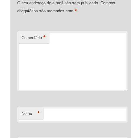
O seu endereço de e-mail não será publicado.
Campos
*
obrigatórios são marcados com
*
Comentário
*
Nome