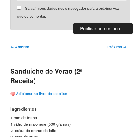
Salvar meus dados neste navegador para a próxima vez
que eu comentar.
Navegação
←
Anterior
Próximo
→
de
posts
Sanduíche de Verao (2ª
Receita)
Adicionar ao livro de receitas
Ingredientes
1 pão de forma
1 vidro de maionese (500 gramas)
½ caixa de creme de leite
2 latas de atum