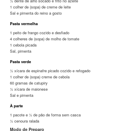
½ dente de alho socado e frito no azeite
1 colher de (sopa) de creme de leite
Sal e pimenta do reino a gosto
Pasta vermelha
1 peito de frango cozido e desfiado
4 colheres de (sopa) de molho de tomate
1 cebola picada
Sal, pimenta
Pasta verde
½ xícara de espinafre picado cozido e refogado
1 colher de (sopa) creme de cebola
60 gramas de catupiry
½ xícara de maionese
Sal e pimenta
À parte
1 pacote e ½ de pão de forma sem casca
½ cenoura ralada
Modo de Preparo