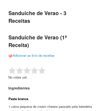
de
o
o
posts
Sanduíche de Verao - 3
conteúdo
conteúdo
Receitas
principal
secundário
Sanduíche de Verao (1ª
Receita)
Adicionar ao livro de receitas
Rate this item:
Submit Rating
No votes yet.
Ingredientes
Pasta branca
1 caixa pequena de cream cheese passado pela batedeira