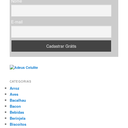
Nome
a
r
E-mail
CATEGORIAS
Arroz
Aves
Bacalhau
Bacon
Bebidas
Berinjela
Biscoitos