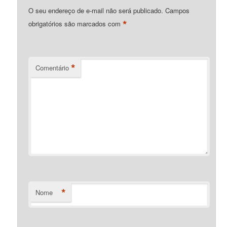
O seu endereço de e-mail não será publicado.
Campos
*
obrigatórios são marcados com
*
Comentário
*
Nome