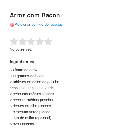
de
o
o
posts
Arroz com Bacon
conteúdo
conteúdo
Adicionar ao livro de receitas
principal
secundário
Rate this item:
Submit Rating
No votes yet.
Ingredientes
3 xícara de arroz
300 gramas de bacon
2 tabletes de caldo de galinha
cebolinha e salsinha verde
2 cenouras médias raladas
2 cebolas médias picadas
3 dentes de alho picados
1 pimentão verde picado
1 lata de milho (opcional)
6 ovos inteiros