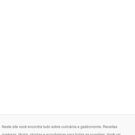
Neste site você encontra tudo sobre culinánia e gastronomia. Receitas
gostosas, fáceis, rápidas e econômicas para todas as ocasiões. Você vai