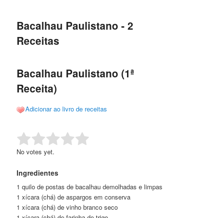
de
o
o
posts
Bacalhau Paulistano - 2
conteúdo
conteúdo
Receitas
principal
secundário
Bacalhau Paulistano (1ª
Receita)
Adicionar ao livro de receitas
Rate this item:
Submit Rating
No votes yet.
Ingredientes
1 quilo de postas de bacalhau demolhadas e limpas
1 xícara (chá) de aspargos em conserva
1 xícara (chá) de vinho branco seco
1 xícara (chá) de farinha de trigo