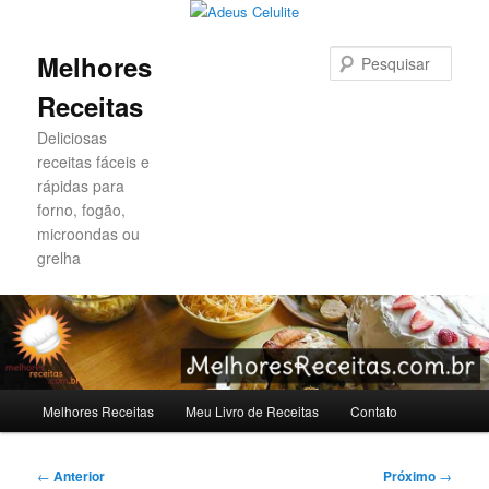
Pesqu
Melhores
Receitas
Deliciosas
receitas fáceis e
rápidas para
forno, fogão,
microondas ou
grelha
Menu
Melhores Receitas
Meu Livro de Receitas
Contato
Pular
Pular
principal
para
para
Navegação
←
Anterior
Próximo
→