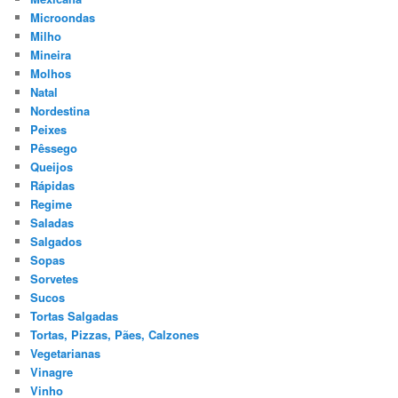
Microondas
Milho
Mineira
Molhos
Natal
Nordestina
Peixes
Pêssego
Queijos
Rápidas
Regime
Saladas
Salgados
Sopas
Sorvetes
Sucos
Tortas Salgadas
Tortas, Pizzas, Pães, Calzones
Vegetarianas
Vinagre
Vinho