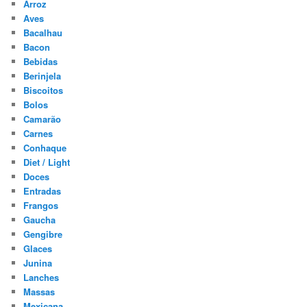
Arroz
Aves
Bacalhau
Bacon
Bebidas
Berinjela
Biscoitos
Bolos
Camarão
Carnes
Conhaque
Diet / Light
Doces
Entradas
Frangos
Gaucha
Gengibre
Glaces
Junina
Lanches
Massas
Mexicana