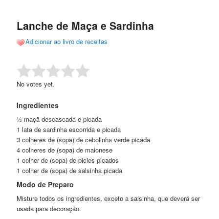
de
o
o
posts
Lanche de Maça e Sardinha
conteúdo
conteúdo
Adicionar ao livro de receitas
principal
secundário
Rate this item:
Submit Rating
No votes yet.
Ingredientes
½ maçã descascada e picada
1 lata de sardinha escorrida e picada
3 colheres de (sopa) de cebolinha verde picada
4 colheres de (sopa) de maionese
1 colher de (sopa) de picles picados
1 colher de (sopa) de salsinha picada
Modo de Preparo
Misture todos os ingredientes, exceto a salsinha, que deverá ser
usada para decoração.