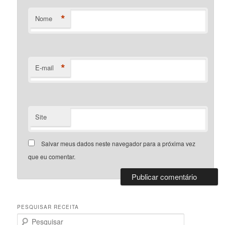
*
Nome
*
E-mail
Site
Salvar meus dados neste navegador para a próxima vez
que eu comentar.
PESQUISAR RECEITA
P