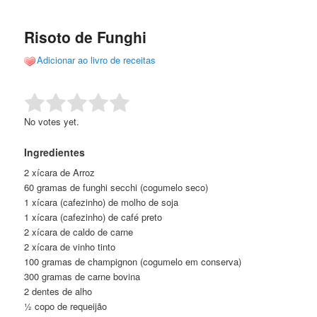
de
o
o
posts
Risoto de Funghi
conteúdo
conteúdo
Adicionar ao livro de receitas
principal
secundário
Rate this item:
Submit Rating
No votes yet.
Ingredientes
2 xícara de Arroz
60 gramas de funghi secchi (cogumelo seco)
1 xícara (cafezinho) de molho de soja
1 xícara (cafezinho) de café preto
2 xícara de caldo de carne
2 xícara de vinho tinto
100 gramas de champignon (cogumelo em conserva)
300 gramas de carne bovina
2 dentes de alho
½ copo de requeijão