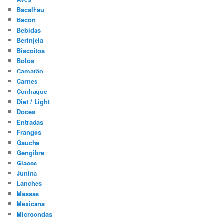
Bacalhau
Bacon
Bebidas
Berinjela
Biscoitos
Bolos
Camarão
Carnes
Conhaque
Diet / Light
Doces
Entradas
Frangos
Gaucha
Gengibre
Glaces
Junina
Lanches
Massas
Mexicana
Microondas