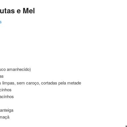
utas e Mel
s
ating
pouco amanhecido)
as
 limpas, sem caroço, cortadas pela metade
cinhos
acinhos
anteiga
 maçã