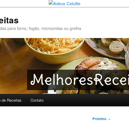
eitas
pidas para forno, fogão, microondas ou grelha
o de Receitas
Contato
Próximo
→