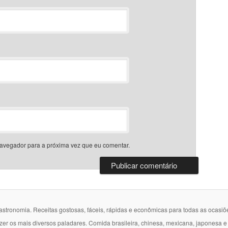
avegador para a próxima vez que eu comentar.
gastronomia. Receitas gostosas, fáceis, rápidas e econômicas para todas as ocasiõ
azer os mais diversos paladares. Comida brasileira, chinesa, mexicana, japonesa 