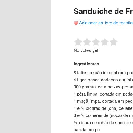
o
o
posts
Sanduíche de Fr
conteúdo
conteúdo
Adicionar ao livro de receita
principal
secundário
Rate this item:
Submit R
No votes yet.
Ingredientes
8 fatias de pão integral (um 
4 figos secos cortados em fati
300 gramas de ameixas-pretas
1 pêra limpa, cortada em peda
1 maçã limpa, cortada em ped
1 e ½ xícaras de (chá) de leite
3 e ½ colheres de (sopa) de m
½ xícara de (chá) de suco de
canela em pó