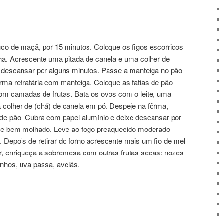
uco de maçã, por 15 minutos. Coloque os figos escorridos
ha. Acrescente uma pitada de canela e uma colher de
e descansar por alguns minutos. Passe a manteiga no pão
ôrma refratária com manteiga. Coloque as fatias de pão
com camadas de frutas. Bata os ovos com o leite, uma
a colher de (chá) de canela em pó. Despeje na fôrma,
s de pão. Cubra com papel alumínio e deixe descansar por
que bem molhado. Leve ao fogo preaquecido moderado
. Depois de retirar do forno acrescente mais um fio de mel
ser, enriqueça a sobremesa com outras frutas secas: nozes
hos, uva passa, avelãs.