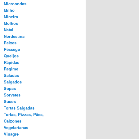
Microondas
Milho
Mineira
Molhos
Natal
Nordestina
Peixes
Pêssego
Queijos
Rápidas
Regime
Saladas
Salgados
Sopas
Sorvetes
Sucos
Tortas Salgadas
Tortas, Pizzas, Pães,
Calzones
Vegetarianas
Vinagre