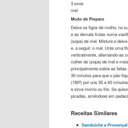
3 ovos
mel
Modo de Preparo
Deixe os figos de molho, no s
e as demais frutas numa vasil
(sopa) de mel. Misture e deix
e, a seguir, o mel. Unte uma f
verticalmente, alternando-as 
colher de (sopa) de mel e mei
principalmente sobre as fatia
30 minutos para que o pão fi
(180º) por uns 35 a 40 minutos
e sirva morno ou frio. Se qui
picadas, amêndoas em pedacin
Receitas Similares
Sanduíche a Provençal