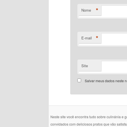
*
Nome
*
E-mail
Site
Salvar meus dados neste n
Neste site você encontra tudo sobre culinánia e 
convidados com deliciosos pratos que vão satisf