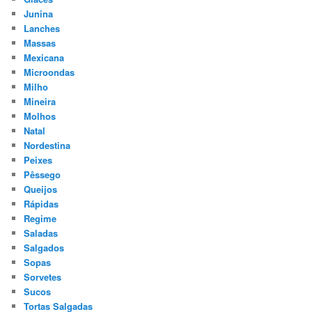
Junina
Lanches
Massas
Mexicana
Microondas
Milho
Mineira
Molhos
Natal
Nordestina
Peixes
Pêssego
Queijos
Rápidas
Regime
Saladas
Salgados
Sopas
Sorvetes
Sucos
Tortas Salgadas