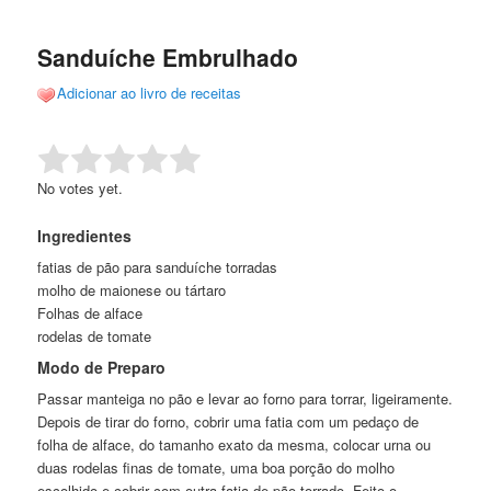
de
o
o
posts
Sanduíche Embrulhado
conteúdo
conteúdo
Adicionar ao livro de receitas
principal
secundário
Rate this item:
Submit Rating
No votes yet.
Ingredientes
fatias de pão para sanduíche torradas
molho de maionese ou tártaro
Folhas de alface
rodelas de tomate
Modo de Preparo
Passar manteiga no pão e levar ao forno para torrar, ligeiramente.
Depois de tirar do forno, cobrir uma fatia com um pedaço de
folha de alface, do tamanho exato da mesma, colocar urna ou
duas rodelas finas de tomate, uma boa porção do molho
escolhido e cobrir com outra fatia de pão torrado. Feito o