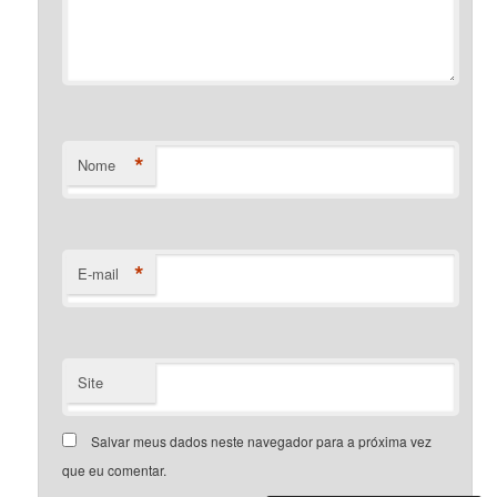
*
Nome
*
E-mail
Site
Salvar meus dados neste navegador para a próxima vez
que eu comentar.