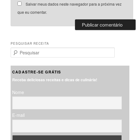
Salvar meus dados neste navegador para a próxima vez
que eu comentar.
PESQUISAR RECEITA
P
e
s
q
CADASTRE-SE GRÁTIS
u
Receba deliciosas receitas e dicas de culinária!
i
s
Nome
a
r
E-mail