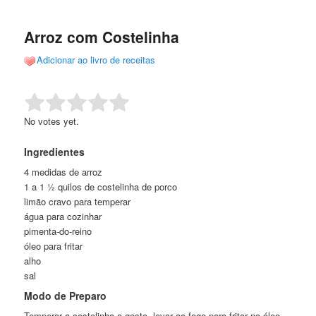
de
o
o
posts
Arroz com Costelinha
conteúdo
conteúdo
Adicionar ao livro de receitas
principal
secundário
Rate this item:
Submit Rating
No votes yet.
Ingredientes
4 medidas de arroz
1 a 1 ½ quilos de costelinha de porco
limão cravo para temperar
água para cozinhar
pimenta-do-reino
óleo para fritar
alho
sal
Modo de Preparo
Temperar a costelinha a gosto, levar ao fogo para fritar no óleo