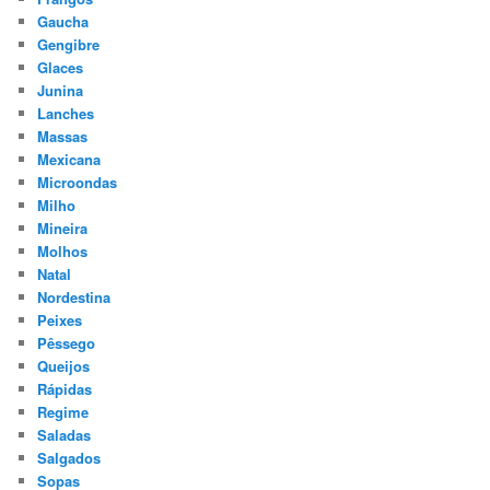
Gaucha
Gengibre
Glaces
Junina
Lanches
Massas
Mexicana
Microondas
Milho
Mineira
Molhos
Natal
Nordestina
Peixes
Pêssego
Queijos
Rápidas
Regime
Saladas
Salgados
Sopas