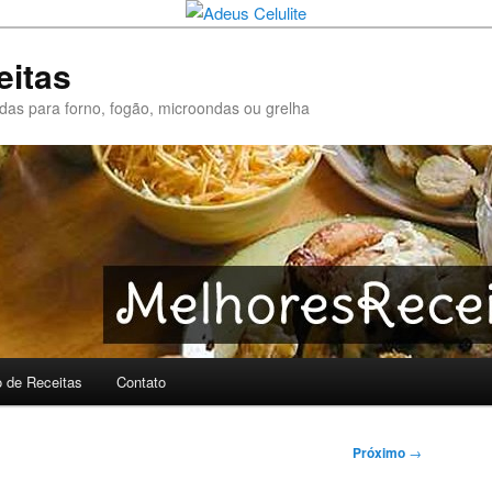
eitas
pidas para forno, fogão, microondas ou grelha
o de Receitas
Contato
Próximo
→