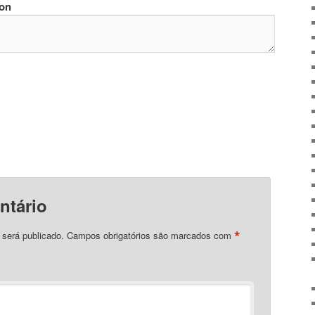
ion
ntário
*
 será publicado.
Campos obrigatórios são marcados com