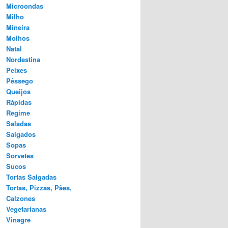
Microondas
Milho
Mineira
Molhos
Natal
Nordestina
Peixes
Pêssego
Queijos
Rápidas
Regime
Saladas
Salgados
Sopas
Sorvetes
Sucos
Tortas Salgadas
Tortas, Pizzas, Pães,
Calzones
Vegetarianas
Vinagre