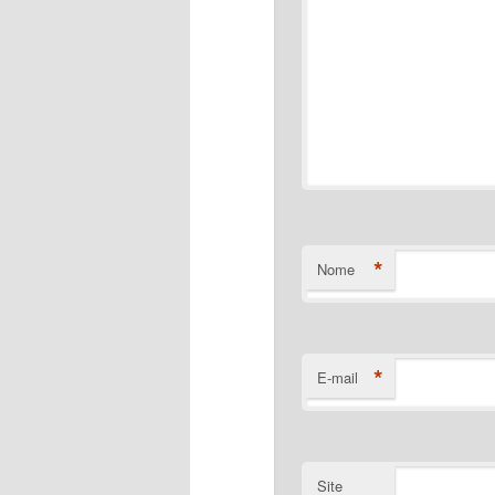
*
Nome
*
E-mail
Site