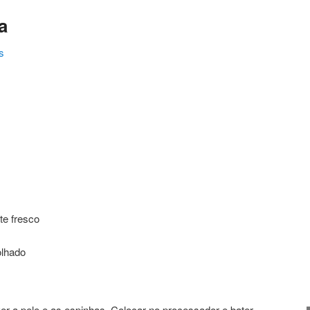
a
s
ating
te fresco
lhado
er a pele e as espinhas. Colocar no processador e bater