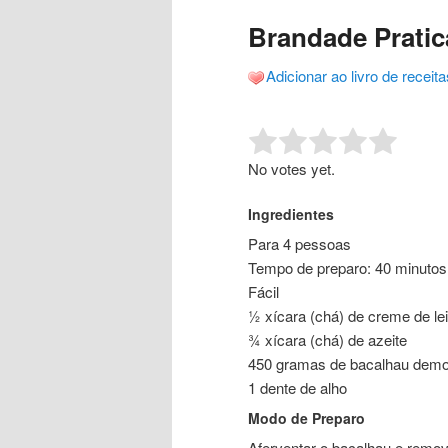
o
o
posts
Brandade Pratic
conteúdo
conteúdo
Adicionar ao livro de receita
principal
secundário
Rate this item:
Submit R
No votes yet.
Ingredientes
Para 4 pessoas
Tempo de preparo: 40 minutos
Fácil
½ xícara (chá) de creme de lei
¾ xícara (chá) de azeite
450 gramas de bacalhau demo
1 dente de alho
Modo de Preparo
Aferventar o bacalhau e remov