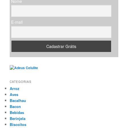
Nome
a
r
E-mail
CATEGORIAS
Arroz
Aves
Bacalhau
Bacon
Bebidas
Berinjela
Biscoitos