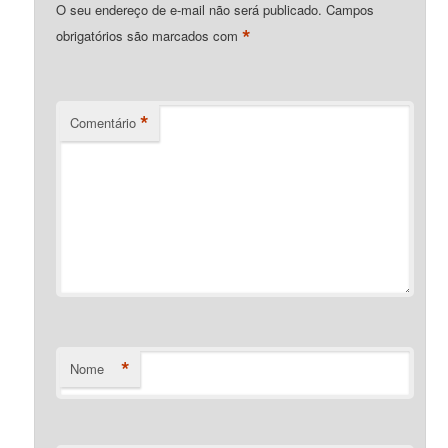
O seu endereço de e-mail não será publicado.
Campos
*
obrigatórios são marcados com
*
Comentário
*
Nome