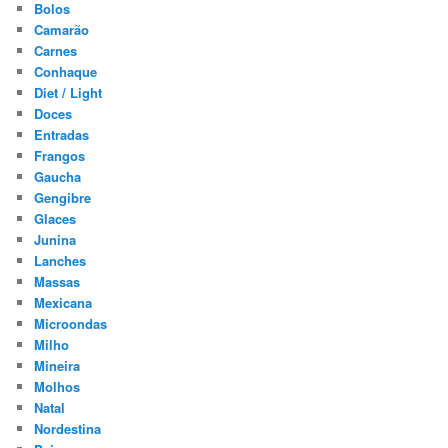
Bolos
Camarão
Carnes
Conhaque
Diet / Light
Doces
Entradas
Frangos
Gaucha
Gengibre
Glaces
Junina
Lanches
Massas
Mexicana
Microondas
Milho
Mineira
Molhos
Natal
Nordestina