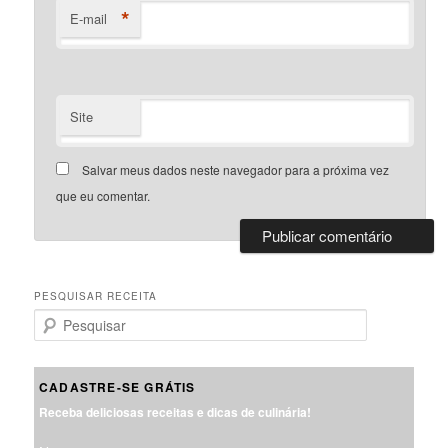
*
E-mail
Site
Salvar meus dados neste navegador para a próxima vez
que eu comentar.
PESQUISAR RECEITA
P
e
s
q
CADASTRE-SE GRÁTIS
u
Receba deliciosas receitas e dicas de culinária!
i
s