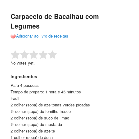
de
o
o
posts
Carpaccio de Bacalhau com
conteúdo
conteúdo
Legumes
principal
secundário
Adicionar ao livro de receitas
Rate this item:
Submit Rating
No votes yet.
Ingredientes
Para 4 pessoas
Tempo de preparo: 1 hora e 45 minutos
Fácil
2 colher (sopa) de azeitonas verdes picadas
½ colher (sopa) de tomilho fresco
2 colher (sopa) de suco de limão
½ colher (sopa) de mostarda
2 colher (sopa) de azeite
1 colher (sopa) de água