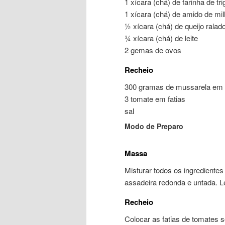
1 xícara (chá) de farinha de tri
1 xícara (chá) de amido de mi
½ xícara (chá) de queijo ralad
¾ xícara (chá) de leite
2 gemas de ovos
Recheio
300 gramas de mussarela em f
3 tomate em fatias
sal
Modo de Preparo
Massa
Misturar todos os ingrediente
assadeira redonda e untada. L
Recheio
Colocar as fatias de tomates 