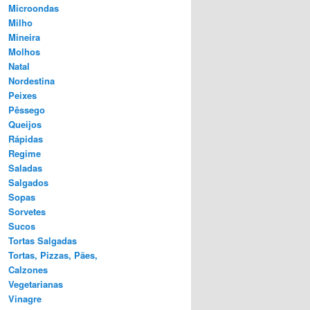
Microondas
Milho
Mineira
Molhos
Natal
Nordestina
Peixes
Pêssego
Queijos
Rápidas
Regime
Saladas
Salgados
Sopas
Sorvetes
Sucos
Tortas Salgadas
Tortas, Pizzas, Pães,
Calzones
Vegetarianas
Vinagre