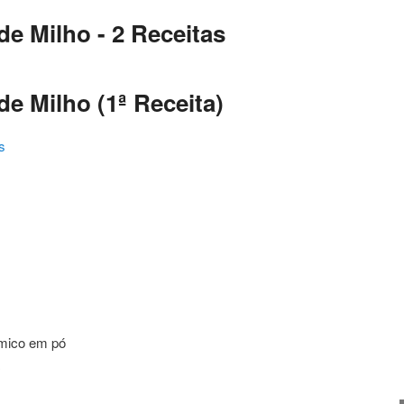
e Milho - 2 Receitas
e Milho (1ª Receita)
s
ating
ímico em pó