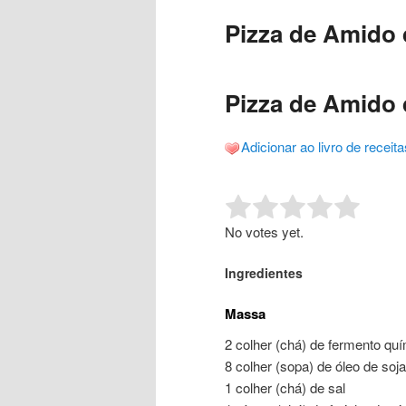
o
o
posts
Pizza de Amido d
conteúdo
conteúdo
principal
secundário
Pizza de Amido d
Adicionar ao livro de receita
Rate this item:
Submit R
No votes yet.
Ingredientes
Massa
2 colher (chá) de fermento qu
8 colher (sopa) de óleo de soja
1 colher (chá) de sal