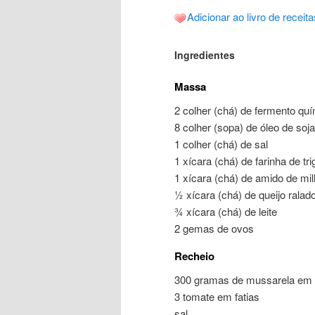
Adicionar ao livro de receita
Ingredientes
Massa
2 colher (chá) de fermento qu
8 colher (sopa) de óleo de soja
1 colher (chá) de sal
1 xícara (chá) de farinha de tri
1 xícara (chá) de amido de mi
½ xícara (chá) de queijo ralad
¾ xícara (chá) de leite
2 gemas de ovos
Recheio
300 gramas de mussarela em f
3 tomate em fatias
sal