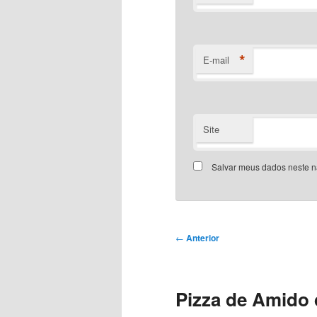
*
E-mail
Site
Salvar meus dados neste n
Navegação
←
Anterior
de
posts
Pizza de Amido d