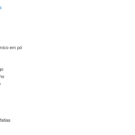
s
ímico em pó
go
lho
o
atias