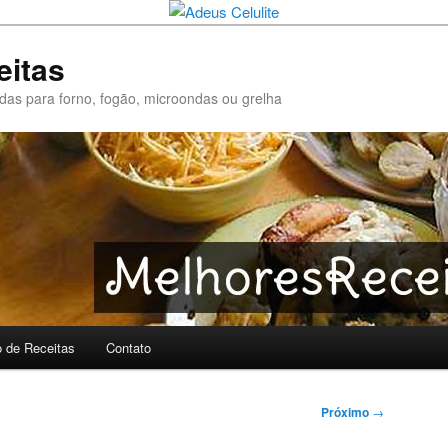
eitas
pidas para forno, fogão, microondas ou grelha
o de Receitas
Contato
Próximo
→