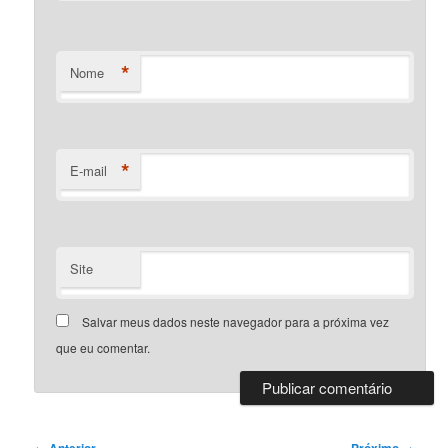
*
Nome
*
E-mail
Site
Salvar meus dados neste navegador para a próxima vez
que eu comentar.
Navegação
←
Anterior
Próximo
→