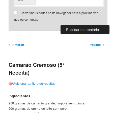
Salvar meus dados neste navegador para a próxima vez
que eu comentar.
Navegação
←
Anterior
Próximo
→
de
posts
Camarão Cremoso (5ª
Receita)
Adicionar ao livro de receitas
Ingredientes
250 gramas de camarão grande, limpo e sem casca
200 gramas de creme de leite sem soro