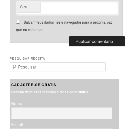
Site
Salvar meus dados neste navegador para a próxima vez
que eu comentar.
PESQUISAR RECEITA
P
e
s
q
CADASTRE-SE GRÁTIS
u
Receba deliciosas receitas e dicas de culinária!
i
s
Nome
a
r
E-mail