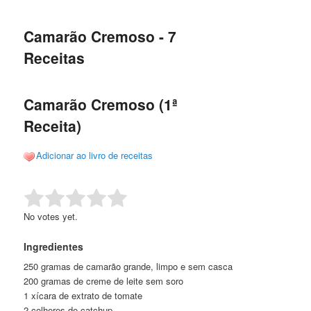
de
o
o
posts
Camarão Cremoso - 7
conteúdo
conteúdo
Receitas
principal
secundário
Camarão Cremoso (1ª
Receita)
Adicionar ao livro de receitas
Rate this item:
Submit Rating
No votes yet.
Ingredientes
250 gramas de camarão grande, limpo e sem casca
200 gramas de creme de leite sem soro
1 xícara de extrato de tomate
2 colheres de catchup