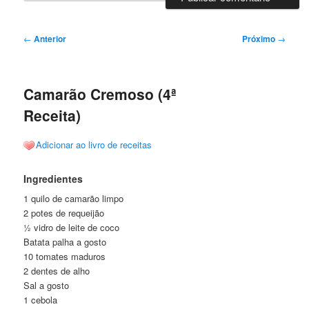
Navegação
←
Anterior
Próximo
→
de
posts
Camarão Cremoso (4ª
Receita)
Adicionar ao livro de receitas
Ingredientes
1 quilo de camarão limpo
2 potes de requeijão
½ vidro de leite de coco
Batata palha a gosto
10 tomates maduros
2 dentes de alho
Sal a gosto
1 cebola