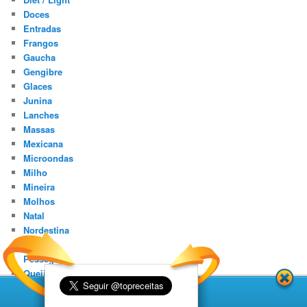
Doces
Entradas
Frangos
Gaucha
Gengibre
Glaces
Junina
Lanches
Massas
Mexicana
Microondas
Milho
Mineira
Molhos
Natal
Nordestina
Peixes
Pêssego
Queijos
Rápidas
Regime