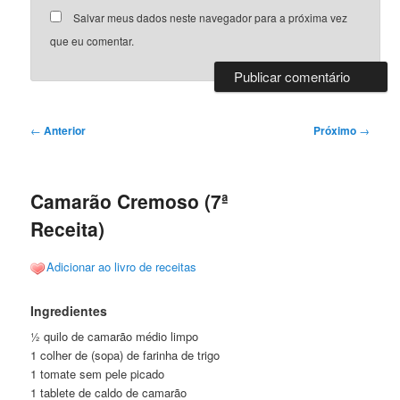
Salvar meus dados neste navegador para a próxima vez
que eu comentar.
Navegação
←
Anterior
Próximo
→
de
posts
Camarão Cremoso (7ª
Receita)
Adicionar ao livro de receitas
Ingredientes
½ quilo de camarão médio limpo
1 colher de (sopa) de farinha de trigo
1 tomate sem pele picado
1 tablete de caldo de camarão