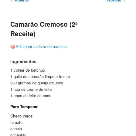
de
posts
Camarão Cremoso (2ª
Receita)
Adicionar ao livro de receitas
Ingredientes
1 colher de ketchup
1 quilo de camarão limpo e fresco
200 gramas de queijo catupiry
1 lata de creme de leite
1 copo de leite de coco
Para Temperar
Cheiro verde
tomate
cebola
pimentão