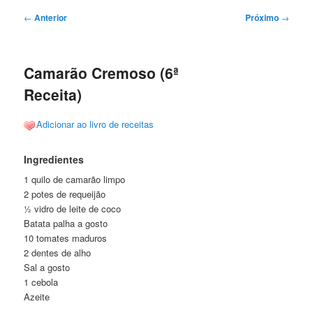
Navegação
←
Anterior
Próximo
→
de
posts
Camarão Cremoso (6ª
Receita)
Adicionar ao livro de receitas
Ingredientes
1 quilo de camarão limpo
2 potes de requeijão
½ vidro de leite de coco
Batata palha a gosto
10 tomates maduros
2 dentes de alho
Sal a gosto
1 cebola
Azeite