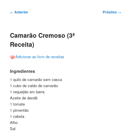
Navegação
←
Anterior
Próximo
→
de
posts
Camarão Cremoso (3ª
Receita)
Adicionar ao livro de receitas
Ingredientes
1 quilo de camarão sem casca
1 cubo de caldo de camarão
1 requeijão em barra
Azeite de dendê
1 tomate
1 pimentão
1 cebola
Alho
Sal