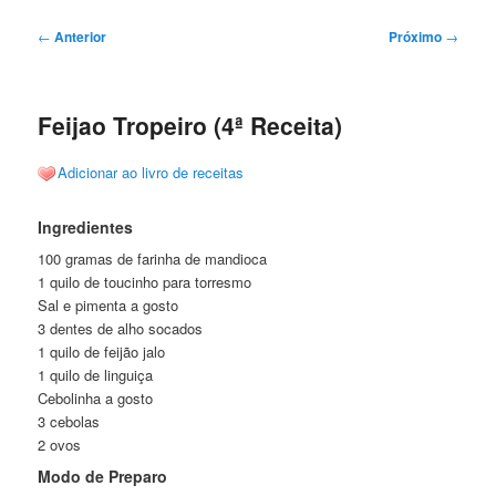
Navegação
←
Anterior
Próximo
→
de
posts
Feijao Tropeiro (4ª Receita)
Adicionar ao livro de receitas
Ingredientes
100 gramas de farinha de mandioca
1 quilo de toucinho para torresmo
Sal e pimenta a gosto
3 dentes de alho socados
1 quilo de feijão jalo
1 quilo de linguiça
Cebolinha a gosto
3 cebolas
2 ovos
Modo de Preparo