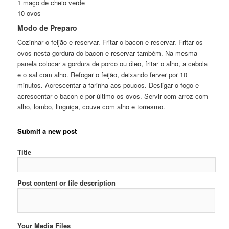
1 maço de cheio verde
10 ovos
Modo de Preparo
Cozinhar o feijão e reservar. Fritar o bacon e reservar. Fritar os
ovos nesta gordura do bacon e reservar também. Na mesma
panela colocar a gordura de porco ou óleo, fritar o alho, a cebola
e o sal com alho. Refogar o feijão, deixando ferver por 10
minutos. Acrescentar a farinha aos poucos. Desligar o fogo e
acrescentar o bacon e por último os ovos. Servir com arroz com
alho, lombo, linguiça, couve com alho e torresmo.
Submit a new post
Title
Post content or file description
Your Media Files