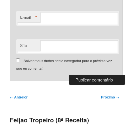
*
E-mail
Site
Salvar meus dados neste navegador para a próxima vez
que eu comentar.
Navegação
←
Anterior
Próximo
→
de
posts
Feijao Tropeiro (8ª Receita)