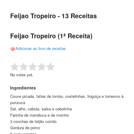
de
o
o
posts
Feijao Tropeiro - 13 Receitas
conteúdo
conteúdo
principal
secundário
Feijao Tropeiro (1ª Receita)
Adicionar ao livro de receitas
Rate this item:
Submit Rating
No votes yet.
Ingredientes
Couve picada, fatias de lombo, costelinhas, linguiça e torresmo à
pururuca
Sal, alho, cebola, salsa e cebolinha
Farinha de mandioca e de moinho
3 conchas de feijão cozido
Gordura de porco
6 ovos caipiras