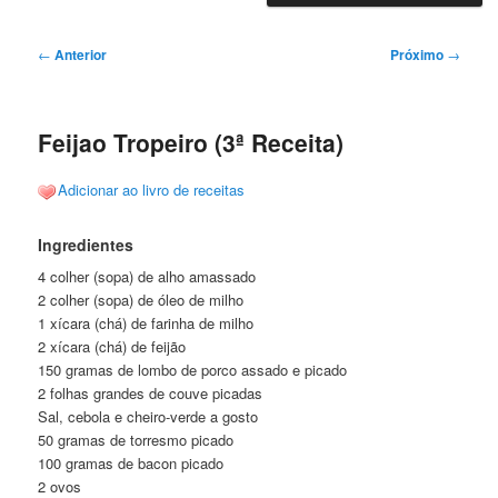
Navegação
←
Anterior
Próximo
→
de
posts
Feijao Tropeiro (3ª Receita)
Adicionar ao livro de receitas
Ingredientes
4 colher (sopa) de alho amassado
2 colher (sopa) de óleo de milho
1 xícara (chá) de farinha de milho
2 xícara (chá) de feijão
150 gramas de lombo de porco assado e picado
2 folhas grandes de couve picadas
Sal, cebola e cheiro-verde a gosto
50 gramas de torresmo picado
100 gramas de bacon picado
2 ovos