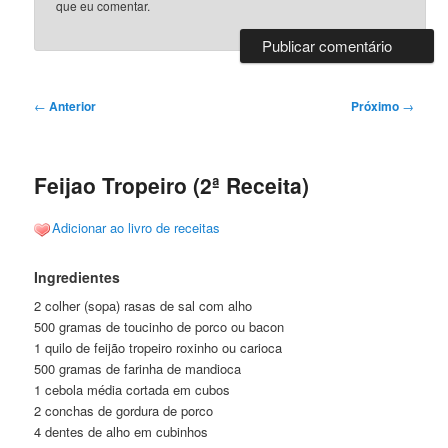
que eu comentar.
Navegação
←
Anterior
Próximo
→
de
posts
Feijao Tropeiro (2ª Receita)
Adicionar ao livro de receitas
Ingredientes
2 colher (sopa) rasas de sal com alho
500 gramas de toucinho de porco ou bacon
1 quilo de feijão tropeiro roxinho ou carioca
500 gramas de farinha de mandioca
1 cebola média cortada em cubos
2 conchas de gordura de porco
4 dentes de alho em cubinhos