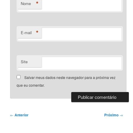
*
Nome
*
E-mail
Site
Salvar meus dados neste navegador para a próxima vez
que eu comentar.
Navegação
←
Anterior
Próximo
→
de
posts