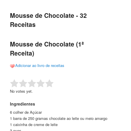
de
o
o
posts
Mousse de Chocolate - 32
conteúdo
conteúdo
Receitas
principal
secundário
Mousse de Chocolate (1ª
Receita)
Adicionar ao livro de receitas
Rate this item:
Submit Rating
No votes yet.
Ingredientes
6 colher de Açúcar
1 barra de 250 gramas chocolate ao leite ou meio amargo
1 caixinha de creme de leite
3 ovos