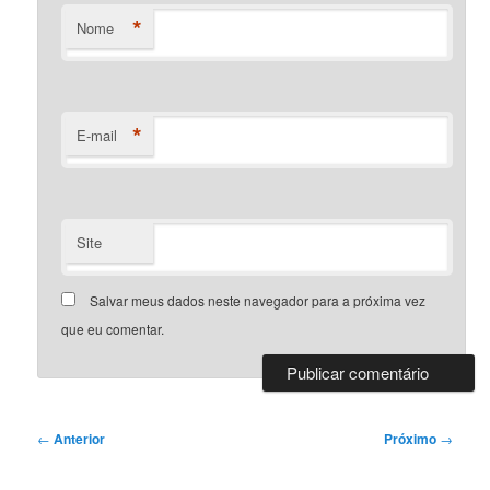
*
Nome
*
E-mail
Site
Salvar meus dados neste navegador para a próxima vez
que eu comentar.
Navegação
←
Anterior
Próximo
→
de
posts