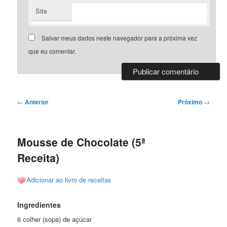
Site
Salvar meus dados neste navegador para a próxima vez
que eu comentar.
Navegação
←
Anterior
Próximo
→
de
posts
Mousse de Chocolate (5ª
Receita)
Adicionar ao livro de receitas
Ingredientes
6 colher (sopa) de açúcar