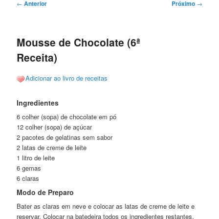
Navegação
←
Anterior
Próximo
→
de
posts
Mousse de Chocolate (6ª
Receita)
Adicionar ao livro de receitas
Ingredientes
6 colher (sopa) de chocolate em pó
12 colher (sopa) de açúcar
2 pacotes de gelatinas sem sabor
2 latas de creme de leite
1 litro de leite
6 gemas
6 claras
Modo de Preparo
Bater as claras em neve e colocar as latas de creme de leite e
reservar. Colocar na batedeira todos os ingredientes restantes,