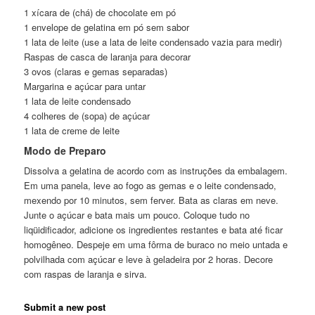
1 xícara de (chá) de chocolate em pó
1 envelope de gelatina em pó sem sabor
1 lata de leite (use a lata de leite condensado vazia para medir)
Raspas de casca de laranja para decorar
3 ovos (claras e gemas separadas)
Margarina e açúcar para untar
1 lata de leite condensado
4 colheres de (sopa) de açúcar
1 lata de creme de leite
Modo de Preparo
Dissolva a gelatina de acordo com as instruções da embalagem.
Em uma panela, leve ao fogo as gemas e o leite condensado,
mexendo por 10 minutos, sem ferver. Bata as claras em neve.
Junte o açúcar e bata mais um pouco. Coloque tudo no
liqüidificador, adicione os ingredientes restantes e bata até ficar
homogêneo. Despeje em uma fôrma de buraco no meio untada e
polvilhada com açúcar e leve à geladeira por 2 horas. Decore
com raspas de laranja e sirva.
Submit a new post