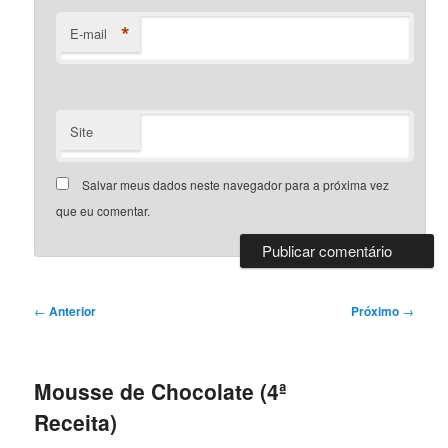
*
E-mail
Site
Salvar meus dados neste navegador para a próxima vez
que eu comentar.
Navegação
←
Anterior
Próximo
→
de
posts
Mousse de Chocolate (4ª
Receita)