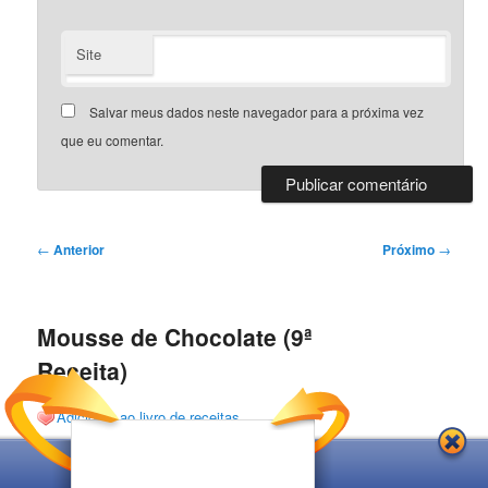
Site
Salvar meus dados neste navegador para a próxima vez
que eu comentar.
Navegação
←
Anterior
Próximo
→
de
posts
Mousse de Chocolate (9ª
Receita)
Adicionar ao livro de receitas
Ingredientes