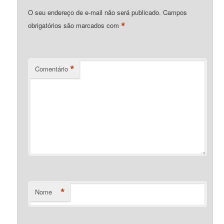
O seu endereço de e-mail não será publicado.
Campos
*
obrigatórios são marcados com
*
Comentário
*
Nome